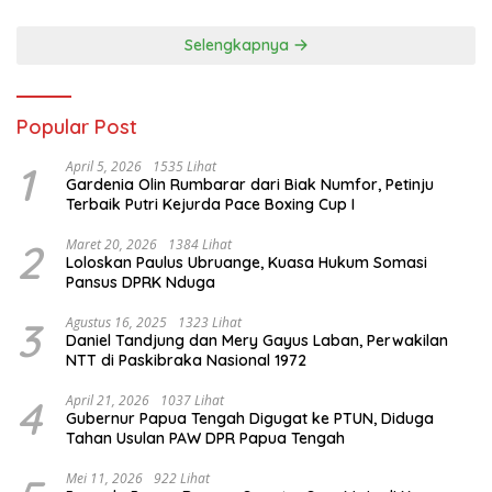
Selengkapnya
Popular Post
1
April 5, 2026
1535 Lihat
Gardenia Olin Rumbarar dari Biak Numfor, Petinju
Terbaik Putri Kejurda Pace Boxing Cup I
2
Maret 20, 2026
1384 Lihat
Loloskan Paulus Ubruange, Kuasa Hukum Somasi
Pansus DPRK Nduga
3
Agustus 16, 2025
1323 Lihat
Daniel Tandjung dan Mery Gayus Laban, Perwakilan
NTT di Paskibraka Nasional 1972
4
April 21, 2026
1037 Lihat
Gubernur Papua Tengah Digugat ke PTUN, Diduga
Tahan Usulan PAW DPR Papua Tengah
Mei 11, 2026
922 Lihat