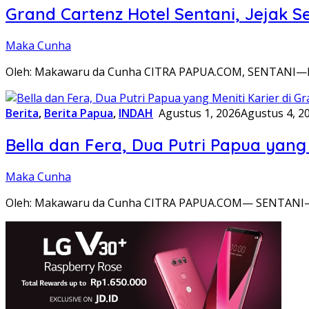
Grand Cartenz Hotel Sentani, Jeja
Maka Cunha
Oleh: Makawaru da Cunha CITRA PAPUA.COM, SENTANI—Di b
Berita
,
Berita Papua
,
INDAH
Agustus 1, 2026
Agustus 4, 2
Bella dan Fera, Dua Putri Papua yang 
Maka Cunha
Oleh: Makawaru da Cunha CITRA PAPUA.COM— SENTANI—Sen