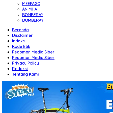
MEEPAGO
ANIMHA
BOMBERAY
DOMBERAY
Beranda
Disclaimer
Indeks
Kode Etik
Pedoman Media Siber
Pedoman Media Siber
Privacy Policy
Redaksi
Tentang Kami