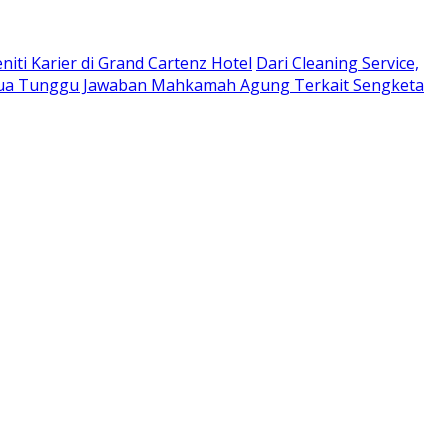
niti Karier di Grand Cartenz Hotel
Dari Cleaning Service,
a Tunggu Jawaban Mahkamah Agung Terkait Sengketa