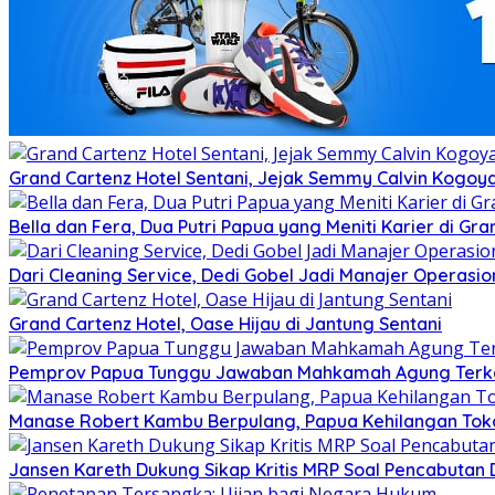
Grand Cartenz Hotel Sentani, Jejak Semmy Calvin Kog
Bella dan Fera, Dua Putri Papua yang Meniti Karier di Gra
Dari Cleaning Service, Dedi Gobel Jadi Manajer Operasio
Grand Cartenz Hotel, Oase Hijau di Jantung Sentani
Pemprov Papua Tunggu Jawaban Mahkamah Agung Terkai
Manase Robert Kambu Berpulang, Papua Kehilangan To
Jansen Kareth Dukung Sikap Kritis MRP Soal Pencabutan 