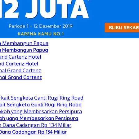
oya Membangun Papua
nd Cartenz Hotel
nal Grand Cartenz
t Sengketa Ganti Rugi Ring Road
koh yang Membesarkan Persipura
Dana Cadangan Rp 134 Miliar