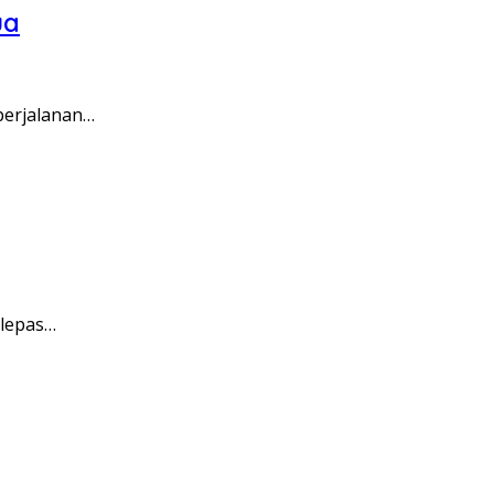
ua
perjalanan…
 lepas…