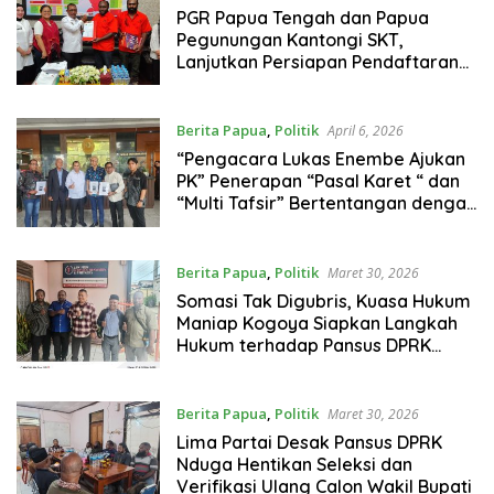
PGR Papua Tengah dan Papua
Pegunungan Kantongi SKT,
Lanjutkan Persiapan Pendaftaran
Nasional
Berita Papua
,
Politik
April 6, 2026
“Pengacara Lukas Enembe Ajukan
PK” Penerapan “Pasal Karet “ dan
“Multi Tafsir” Bertentangan dengan
UUD 1945
Berita Papua
,
Politik
Maret 30, 2026
Somasi Tak Digubris, Kuasa Hukum
Maniap Kogoya Siapkan Langkah
Hukum terhadap Pansus DPRK
Nduga
Berita Papua
,
Politik
Maret 30, 2026
Lima Partai Desak Pansus DPRK
Nduga Hentikan Seleksi dan
Verifikasi Ulang Calon Wakil Bupati