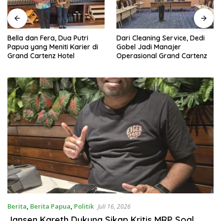
Bella dan Fera, Dua Putri
Dari Cleaning Service, Dedi
Papua yang Meniti Karier di
Gobel Jadi Manajer
Grand Cartenz Hotel
Operasional Grand Cartenz
Berita
,
Berita Papua
,
Politik
Juli 16, 2026
Jansen Kareth Dukung Sikap Kritis MRP Soal