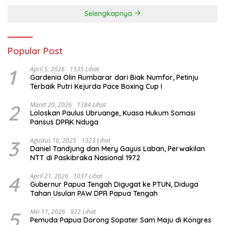
Selengkapnya
Popular Post
1
April 5, 2026
1535 Lihat
Gardenia Olin Rumbarar dari Biak Numfor, Petinju
Terbaik Putri Kejurda Pace Boxing Cup I
2
Maret 20, 2026
1384 Lihat
Loloskan Paulus Ubruange, Kuasa Hukum Somasi
Pansus DPRK Nduga
3
Agustus 16, 2025
1323 Lihat
Daniel Tandjung dan Mery Gayus Laban, Perwakilan
NTT di Paskibraka Nasional 1972
4
April 21, 2026
1037 Lihat
Gubernur Papua Tengah Digugat ke PTUN, Diduga
Tahan Usulan PAW DPR Papua Tengah
5
Mei 11, 2026
922 Lihat
Pemuda Papua Dorong Sopater Sam Maju di Kongres