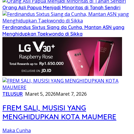
Orang Asli Papua Menjadi Minoritas di Tanah Sendiri
Ferdinandus Sixtus Siang da Cunha, Mantan ASN yang
Menghidupkan Taekwondo di Sikka
TELUSUR
Maret 5, 2026
Maret 7, 2026
FREM SALI, MUSISI YANG
MENGHIDUPKAN KOTA MAUMERE
Maka Cunha