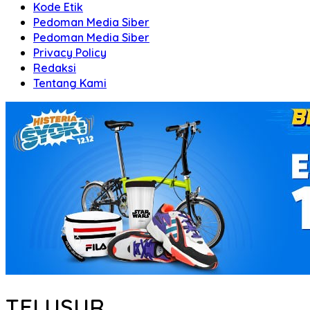
Kode Etik
Pedoman Media Siber
Pedoman Media Siber
Privacy Policy
Redaksi
Tentang Kami
TELUSUR