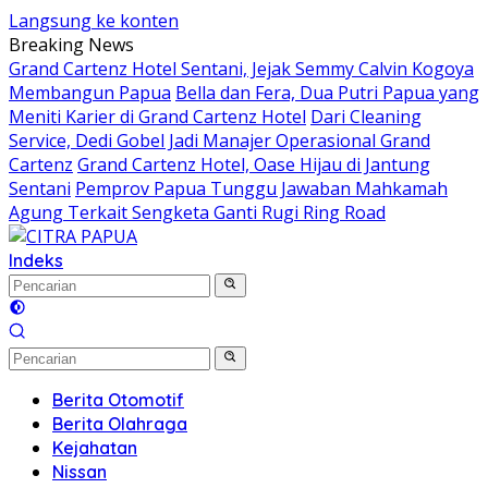
Langsung ke konten
Breaking News
Grand Cartenz Hotel Sentani, Jejak Semmy Calvin Kogoya
Membangun Papua
Bella dan Fera, Dua Putri Papua yang
Meniti Karier di Grand Cartenz Hotel
Dari Cleaning
Service, Dedi Gobel Jadi Manajer Operasional Grand
Cartenz
Grand Cartenz Hotel, Oase Hijau di Jantung
Sentani
Pemprov Papua Tunggu Jawaban Mahkamah
Agung Terkait Sengketa Ganti Rugi Ring Road
Indeks
Berita Otomotif
Berita Olahraga
Kejahatan
Nissan