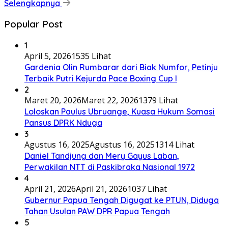
Selengkapnya
Popular Post
1
April 5, 2026
1535 Lihat
Gardenia Olin Rumbarar dari Biak Numfor, Petinju
Terbaik Putri Kejurda Pace Boxing Cup I
2
Maret 20, 2026
Maret 22, 2026
1379 Lihat
Loloskan Paulus Ubruange, Kuasa Hukum Somasi
Pansus DPRK Nduga
3
Agustus 16, 2025
Agustus 16, 2025
1314 Lihat
Daniel Tandjung dan Mery Gayus Laban,
Perwakilan NTT di Paskibraka Nasional 1972
4
April 21, 2026
April 21, 2026
1037 Lihat
Gubernur Papua Tengah Digugat ke PTUN, Diduga
Tahan Usulan PAW DPR Papua Tengah
5