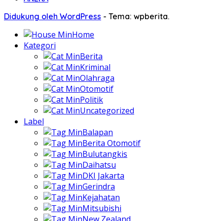
Didukung oleh WordPress
-
Tema: wpberita.
Home
Kategori
Berita
Kriminal
Olahraga
Otomotif
Politik
Uncategorized
Label
Balapan
Berita Otomotif
Bulutangkis
Daihatsu
DKI Jakarta
Gerindra
Kejahatan
Mitsubishi
New Zealand