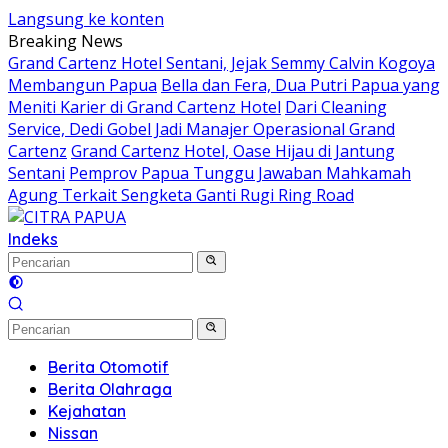
Langsung ke konten
Breaking News
Grand Cartenz Hotel Sentani, Jejak Semmy Calvin Kogoya
Membangun Papua
Bella dan Fera, Dua Putri Papua yang
Meniti Karier di Grand Cartenz Hotel
Dari Cleaning
Service, Dedi Gobel Jadi Manajer Operasional Grand
Cartenz
Grand Cartenz Hotel, Oase Hijau di Jantung
Sentani
Pemprov Papua Tunggu Jawaban Mahkamah
Agung Terkait Sengketa Ganti Rugi Ring Road
Indeks
Berita Otomotif
Berita Olahraga
Kejahatan
Nissan