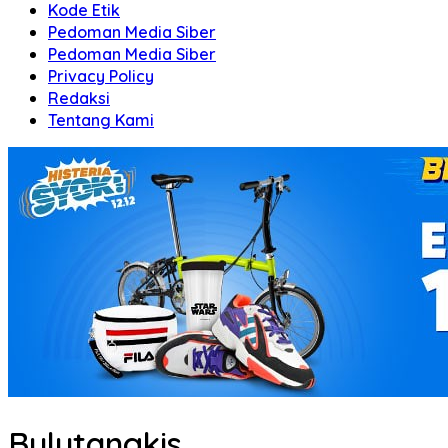
Kode Etik
Pedoman Media Siber
Pedoman Media Siber
Privacy Policy
Redaksi
Tentang Kami
Bulutangkis