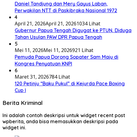
Daniel Tandjung dan Mery Gayus Laban,
Perwakilan NTT di Paskibraka Nasional 1972
4
April 21, 2026
April 21, 2026
1034 Lihat
Gubernur Papua Tengah Digugat ke PTUN, Diduga
Tahan Usulan PAW DPR Papua Tengah
5
Mei 11, 2026
Mei 11, 2026
921 Lihat
Pemuda Papua Dorong Sopater Sam Maju di
Kongres Penyatuan KNPI
6
Maret 31, 2026
784 Lihat
120 Petinju “Baku Pukul” di Kejurda Pace Boxing
Cup I
Berita Kriminal
Ini adalah contoh deskripsi untuk widget recent post
wpberita, anda bisa memasukkan deskripsi pada
widget ini.