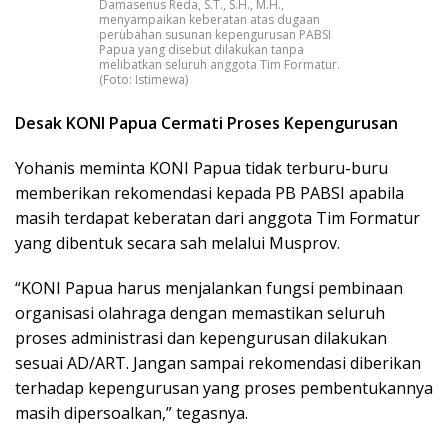
Damasenus Reda, S.T., S.H., M.H.,
menyampaikan keberatan atas dugaan
perubahan susunan kepengurusan PABSI
Papua yang disebut dilakukan tanpa
melibatkan seluruh anggota Tim Formatur.
(Foto: Istimewa)
Desak KONI Papua Cermati Proses Kepengurusan
Yohanis meminta KONI Papua tidak terburu-buru
memberikan rekomendasi kepada PB PABSI apabila
masih terdapat keberatan dari anggota Tim Formatur
yang dibentuk secara sah melalui Musprov.
“KONI Papua harus menjalankan fungsi pembinaan
organisasi olahraga dengan memastikan seluruh
proses administrasi dan kepengurusan dilakukan
sesuai AD/ART. Jangan sampai rekomendasi diberikan
terhadap kepengurusan yang proses pembentukannya
masih dipersoalkan,” tegasnya.