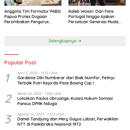
Anggota Tim Formatur PABSI
Kaleb Woisiri: Dari Fans
Papua Protes Dugaan
Portugal hingga Ajakan
Perombakan Pengurus
Persatuan Generasi Muda
Sepihak
Waropen
Selengkapnya
Popular Post
1
April 5, 2026
1535 Lihat
Gardenia Olin Rumbarar dari Biak Numfor, Petinju
Terbaik Putri Kejurda Pace Boxing Cup I
2
Maret 20, 2026
1384 Lihat
Loloskan Paulus Ubruange, Kuasa Hukum Somasi
Pansus DPRK Nduga
3
Agustus 16, 2025
1323 Lihat
Daniel Tandjung dan Mery Gayus Laban, Perwakilan
NTT di Paskibraka Nasional 1972