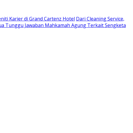
niti Karier di Grand Cartenz Hotel
Dari Cleaning Service,
a Tunggu Jawaban Mahkamah Agung Terkait Sengketa