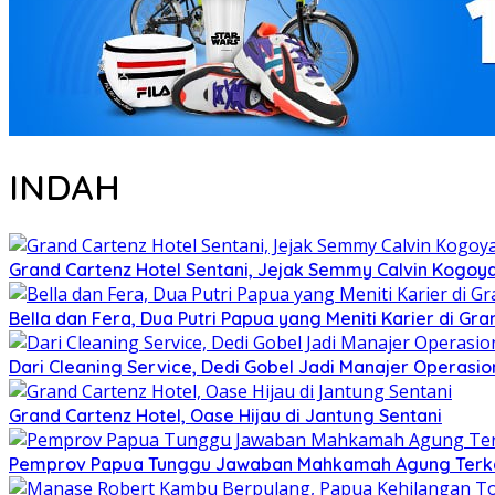
INDAH
Grand Cartenz Hotel Sentani, Jejak Semmy Calvin Kog
Bella dan Fera, Dua Putri Papua yang Meniti Karier di Gra
Dari Cleaning Service, Dedi Gobel Jadi Manajer Operasio
Grand Cartenz Hotel, Oase Hijau di Jantung Sentani
Pemprov Papua Tunggu Jawaban Mahkamah Agung Terkai