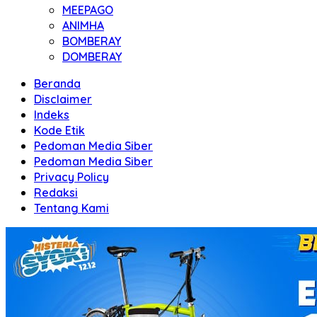
MEEPAGO
ANIMHA
BOMBERAY
DOMBERAY
Beranda
Disclaimer
Indeks
Kode Etik
Pedoman Media Siber
Pedoman Media Siber
Privacy Policy
Redaksi
Tentang Kami