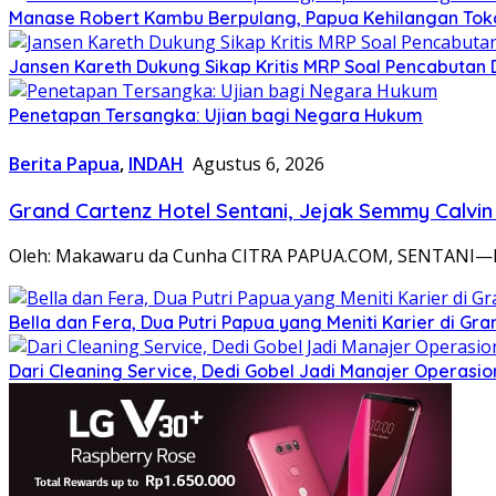
Manase Robert Kambu Berpulang, Papua Kehilangan To
Jansen Kareth Dukung Sikap Kritis MRP Soal Pencabutan 
Penetapan Tersangka: Ujian bagi Negara Hukum
Berita Papua
,
INDAH
Agustus 6, 2026
Grand Cartenz Hotel Sentani, Jejak Semmy Cal
Oleh: Makawaru da Cunha CITRA PAPUA.COM, SENTANI—Di b
Bella dan Fera, Dua Putri Papua yang Meniti Karier di Gra
Dari Cleaning Service, Dedi Gobel Jadi Manajer Operasio