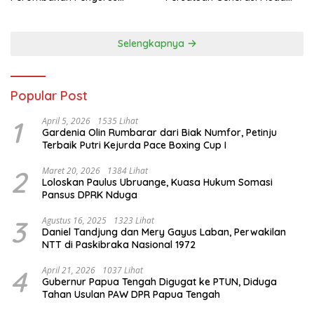
Sepihak
Waropen
Selengkapnya
Popular Post
1
April 5, 2026
1535 Lihat
Gardenia Olin Rumbarar dari Biak Numfor, Petinju
Terbaik Putri Kejurda Pace Boxing Cup I
2
Maret 20, 2026
1384 Lihat
Loloskan Paulus Ubruange, Kuasa Hukum Somasi
Pansus DPRK Nduga
3
Agustus 16, 2025
1323 Lihat
Daniel Tandjung dan Mery Gayus Laban, Perwakilan
NTT di Paskibraka Nasional 1972
4
April 21, 2026
1037 Lihat
Gubernur Papua Tengah Digugat ke PTUN, Diduga
Tahan Usulan PAW DPR Papua Tengah