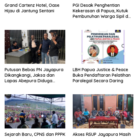
Grand Cartenz Hotel, Oase
PGI Desak Penghentian
Hijau di Jantung Sentani
Kekerasan di Papua, Kutuk
Pembunuhan Warga Sipil dan
Pembakaran Pesawat AMA
Putusan Bebas PN Jayapura
LBH Papua Justice & Peace
Dikangkangi, Jaksa dan
Buka Pendaftaran Pelatihan
Lapas Abepura Diduga
Paralegal Secara Daring
Lakukan Penahanan Ilegal
Melawan KUHAP Baru
Sejarah Baru, CPNS dan PPPK
Akses RSUP Jayapura Masih