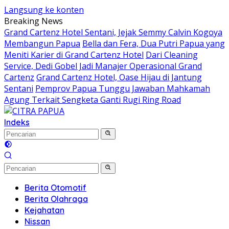
Langsung ke konten
Breaking News
Grand Cartenz Hotel Sentani, Jejak Semmy Calvin Kogoya
Membangun Papua
Bella dan Fera, Dua Putri Papua yang
Meniti Karier di Grand Cartenz Hotel
Dari Cleaning
Service, Dedi Gobel Jadi Manajer Operasional Grand
Cartenz
Grand Cartenz Hotel, Oase Hijau di Jantung
Sentani
Pemprov Papua Tunggu Jawaban Mahkamah
Agung Terkait Sengketa Ganti Rugi Ring Road
Indeks
Berita Otomotif
Berita Olahraga
Kejahatan
Nissan