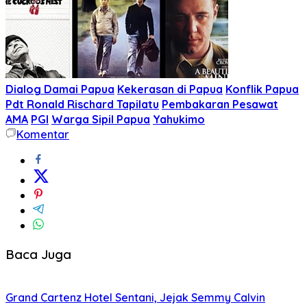
Dialog Damai Papua
Kekerasan di Papua
Konflik Papua
Pdt Ronald Rischard Tapilatu
Pembakaran Pesawat
AMA
PGI
Warga Sipil Papua
Yahukimo
Komentar
Baca Juga
Grand Cartenz Hotel Sentani, Jejak Semmy Calvin