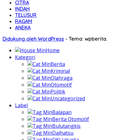
CITRA
INDAH
TELUSUR
RAGAM
ANEKA
Didukung oleh WordPress
-
Tema: wpberita.
Home
Kategori
Berita
Kriminal
Olahraga
Otomotif
Politik
Uncategorized
Label
Balapan
Berita Otomotif
Bulutangkis
Daihatsu
DKI Jakarta