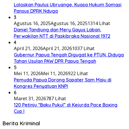
Loloskan Paulus Ubruange, Kuasa Hukum Somasi
Pansus DPRK Nduga
3
Agustus 16, 2025
Agustus 16, 2025
1314 Lihat
Daniel Tandjung dan Mery Gayus Laban,
Perwakilan NTT di Paskibraka Nasional 1972
4
April 21, 2026
April 21, 2026
1037 Lihat
Gubernur Papua Tengah Digugat ke PTUN, Diduga
Tahan Usulan PAW DPR Papua Tengah
5
Mei 11, 2026
Mei 11, 2026
922 Lihat
Pemuda Papua Dorong Sopater Sam Maju di
Kongres Penyatuan KNPI
6
Maret 31, 2026
787 Lihat
120 Petinju “Baku Pukul” di Kejurda Pace Boxing
Cup I
Berita Kriminal