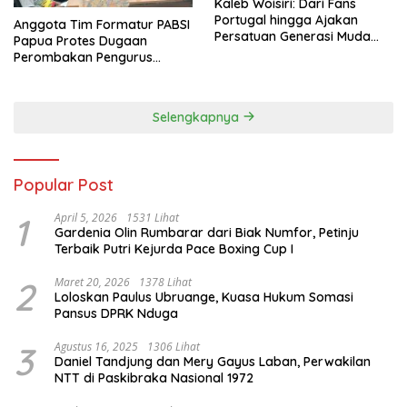
Kaleb Woisiri: Dari Fans
Portugal hingga Ajakan
Anggota Tim Formatur PABSI
Persatuan Generasi Muda
Papua Protes Dugaan
Waropen
Perombakan Pengurus
Sepihak
Selengkapnya
Popular Post
1
April 5, 2026
1531 Lihat
Gardenia Olin Rumbarar dari Biak Numfor, Petinju
Terbaik Putri Kejurda Pace Boxing Cup I
2
Maret 20, 2026
1378 Lihat
Loloskan Paulus Ubruange, Kuasa Hukum Somasi
Pansus DPRK Nduga
3
Agustus 16, 2025
1306 Lihat
Daniel Tandjung dan Mery Gayus Laban, Perwakilan
NTT di Paskibraka Nasional 1972