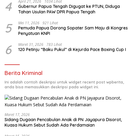
4
April 21, 2026
1034 Lihat
Gubernur Papua Tengah Digugat ke PTUN, Diduga
Tahan Usulan PAW DPR Papua Tengah
5
Mei 11, 2026
921 Lihat
Pemuda Papua Dorong Sopater Sam Maju di Kongres
Penyatuan KNPI
6
Maret 31, 2026
783 Lihat
120 Petinju “Baku Pukul” di Kejurda Pace Boxing Cup I
Berita Kriminal
Ini adalah contoh deskripsi untuk widget recent post wpberita,
anda bisa memasukkan deskripsi pada widget ini.
Maret 17, 2026
Sidang Dugaan Pencabulan Anak di PN Jayapura Disorot,
Kuasa Hukum Sebut Sudah Ada Perdamaian