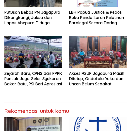
Putusan Bebas PN Jayapura
LBH Papua Justice & Peace
Dikangkangi, Jaksa dan
Buka Pendaftaran Pelatihan
Lapas Abepura Diduga
Paralegal Secara Daring
Lakukan Penahanan Ilegal
Melawan KUHAP Baru
Sejarah Baru, CPNS dan PPPK
Akses RSUP Jayapura Masih
Puncak Jaya Gelar Syukuran
Ditutup, Ondofolo Yoka dan
Bakar Batu, PSI Beri Apresiasi
Uncen Belum Sepakat
Rekomendasi untuk kamu