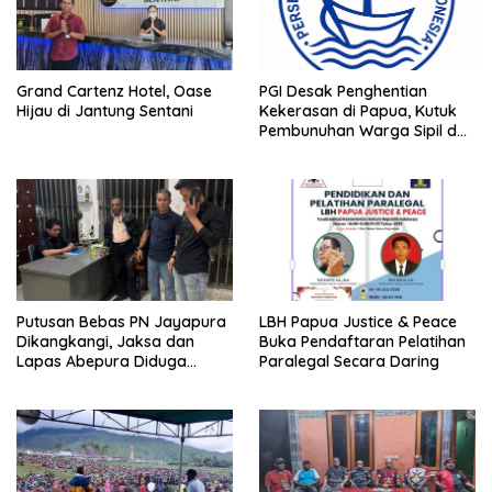
Grand Cartenz Hotel, Oase
PGI Desak Penghentian
Hijau di Jantung Sentani
Kekerasan di Papua, Kutuk
Pembunuhan Warga Sipil dan
Pembakaran Pesawat AMA
Putusan Bebas PN Jayapura
LBH Papua Justice & Peace
Dikangkangi, Jaksa dan
Buka Pendaftaran Pelatihan
Lapas Abepura Diduga
Paralegal Secara Daring
Lakukan Penahanan Ilegal
Melawan KUHAP Baru