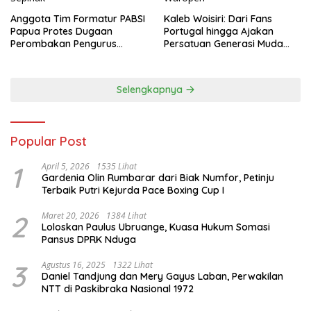
Anggota Tim Formatur PABSI
Kaleb Woisiri: Dari Fans
Papua Protes Dugaan
Portugal hingga Ajakan
Perombakan Pengurus
Persatuan Generasi Muda
Sepihak
Waropen
Selengkapnya
Popular Post
1
April 5, 2026
1535 Lihat
Gardenia Olin Rumbarar dari Biak Numfor, Petinju
Terbaik Putri Kejurda Pace Boxing Cup I
2
Maret 20, 2026
1384 Lihat
Loloskan Paulus Ubruange, Kuasa Hukum Somasi
Pansus DPRK Nduga
3
Agustus 16, 2025
1322 Lihat
Daniel Tandjung dan Mery Gayus Laban, Perwakilan
NTT di Paskibraka Nasional 1972