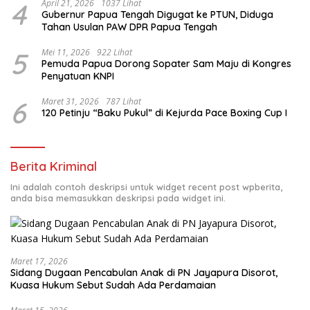
4
April 21, 2026
1037 Lihat
Gubernur Papua Tengah Digugat ke PTUN, Diduga
Tahan Usulan PAW DPR Papua Tengah
5
Mei 11, 2026
922 Lihat
Pemuda Papua Dorong Sopater Sam Maju di Kongres
Penyatuan KNPI
6
Maret 31, 2026
787 Lihat
120 Petinju “Baku Pukul” di Kejurda Pace Boxing Cup I
Berita Kriminal
Ini adalah contoh deskripsi untuk widget recent post wpberita,
anda bisa memasukkan deskripsi pada widget ini.
Maret 17, 2026
Sidang Dugaan Pencabulan Anak di PN Jayapura Disorot,
Kuasa Hukum Sebut Sudah Ada Perdamaian