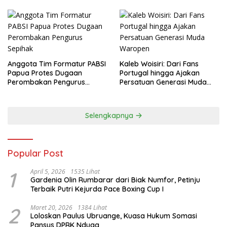
Anggota Tim Formatur PABSI
Kaleb Woisiri: Dari Fans
Papua Protes Dugaan
Portugal hingga Ajakan
Perombakan Pengurus
Persatuan Generasi Muda
Sepihak
Waropen
Selengkapnya
Popular Post
1
April 5, 2026
1535 Lihat
Gardenia Olin Rumbarar dari Biak Numfor, Petinju
Terbaik Putri Kejurda Pace Boxing Cup I
2
Maret 20, 2026
1384 Lihat
Loloskan Paulus Ubruange, Kuasa Hukum Somasi
Pansus DPRK Nduga