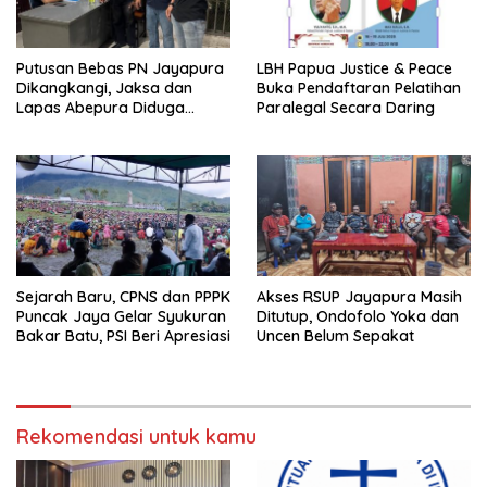
Putusan Bebas PN Jayapura
LBH Papua Justice & Peace
Dikangkangi, Jaksa dan
Buka Pendaftaran Pelatihan
Lapas Abepura Diduga
Paralegal Secara Daring
Lakukan Penahanan Ilegal
Melawan KUHAP Baru
Sejarah Baru, CPNS dan PPPK
Akses RSUP Jayapura Masih
Puncak Jaya Gelar Syukuran
Ditutup, Ondofolo Yoka dan
Bakar Batu, PSI Beri Apresiasi
Uncen Belum Sepakat
Rekomendasi untuk kamu