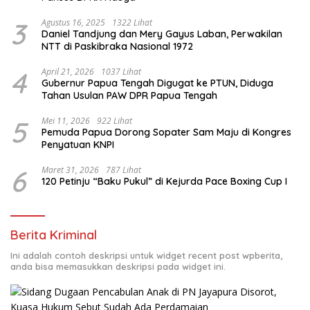
3
Agustus 16, 2025
1322 Lihat
Daniel Tandjung dan Mery Gayus Laban, Perwakilan
NTT di Paskibraka Nasional 1972
4
April 21, 2026
1037 Lihat
Gubernur Papua Tengah Digugat ke PTUN, Diduga
Tahan Usulan PAW DPR Papua Tengah
5
Mei 11, 2026
922 Lihat
Pemuda Papua Dorong Sopater Sam Maju di Kongres
Penyatuan KNPI
6
Maret 31, 2026
787 Lihat
120 Petinju “Baku Pukul” di Kejurda Pace Boxing Cup I
Berita Kriminal
Ini adalah contoh deskripsi untuk widget recent post wpberita,
anda bisa memasukkan deskripsi pada widget ini.