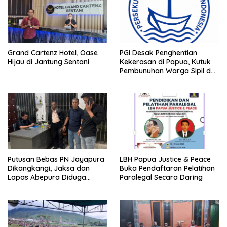
Grand Cartenz Hotel, Oase
PGI Desak Penghentian
Hijau di Jantung Sentani
Kekerasan di Papua, Kutuk
Pembunuhan Warga Sipil dan
Pembakaran Pesawat AMA
Putusan Bebas PN Jayapura
LBH Papua Justice & Peace
Dikangkangi, Jaksa dan
Buka Pendaftaran Pelatihan
Lapas Abepura Diduga
Paralegal Secara Daring
Lakukan Penahanan Ilegal
Melawan KUHAP Baru