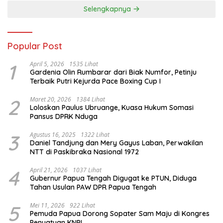
Selengkapnya
Popular Post
1
April 5, 2026
1535 Lihat
Gardenia Olin Rumbarar dari Biak Numfor, Petinju
Terbaik Putri Kejurda Pace Boxing Cup I
2
Maret 20, 2026
1384 Lihat
Loloskan Paulus Ubruange, Kuasa Hukum Somasi
Pansus DPRK Nduga
3
Agustus 16, 2025
1322 Lihat
Daniel Tandjung dan Mery Gayus Laban, Perwakilan
NTT di Paskibraka Nasional 1972
4
April 21, 2026
1037 Lihat
Gubernur Papua Tengah Digugat ke PTUN, Diduga
Tahan Usulan PAW DPR Papua Tengah
5
Mei 11, 2026
922 Lihat
Pemuda Papua Dorong Sopater Sam Maju di Kongres
Penyatuan KNPI