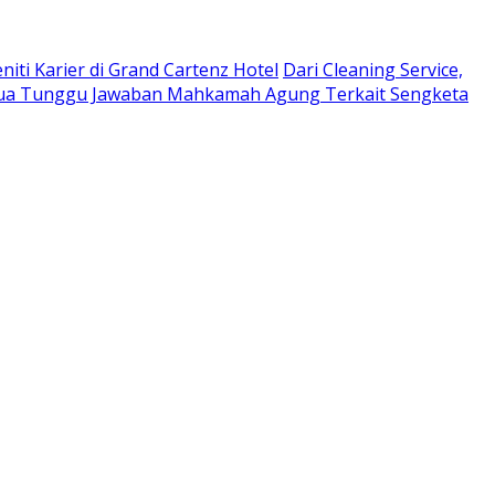
niti Karier di Grand Cartenz Hotel
Dari Cleaning Service,
a Tunggu Jawaban Mahkamah Agung Terkait Sengketa