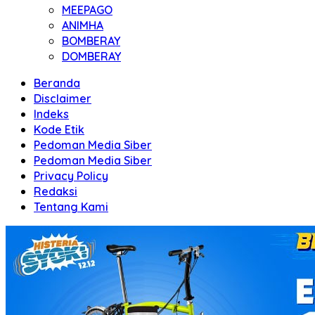
MEEPAGO
ANIMHA
BOMBERAY
DOMBERAY
Beranda
Disclaimer
Indeks
Kode Etik
Pedoman Media Siber
Pedoman Media Siber
Privacy Policy
Redaksi
Tentang Kami