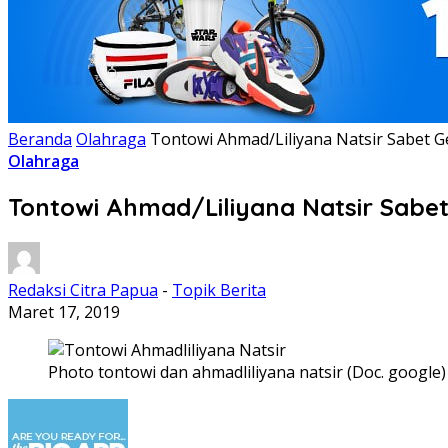
Beranda
Olahraga
Tontowi Ahmad/Liliyana Natsir Sabet G
Olahraga
Tontowi Ahmad/Liliyana Natsir Sabe
Redaksi Citra Papua
-
Topik Berita
Maret 17, 2019
Photo tontowi dan ahmadliliyana natsir (Doc. google)