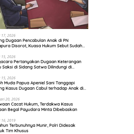
 17, 2026
ng Dugaan Pencabulan Anak di PN
pura Disorot, Kuasa Hukum Sebut Sudah
 Perdamaian
 15, 2026
gacara Pertanyakan Dugaan Keterangan
u Saksi di Sidang Satwa Dilindungi di
adilan Negeri Jayapura
 15, 2026
h Muda Papua Apeniel Sani Tanggapi
ng Kasus Dugaan Cabul terhadap Anak di
Jayapura
ari 20, 2026
waan Cacat Hukum, Terdakwa Kasus
an Begal Payudara Minta Dibebaskan
 16, 2019
ahun Terbunuhnya Munir, Polri Didesak
uk Tim Khusus