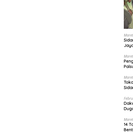
Maret
Sida
Jaya
Ada
Maret
Pen
Pals
Peng
Maret
Toko
Sida
PN 
Febru
Dak
Duga
Maret
14 T
Bent