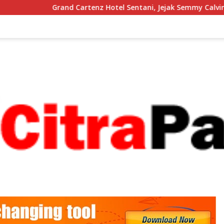
d Cartenz Hotel Sentani, Jejak Semmy Calvin Kogoya Memban