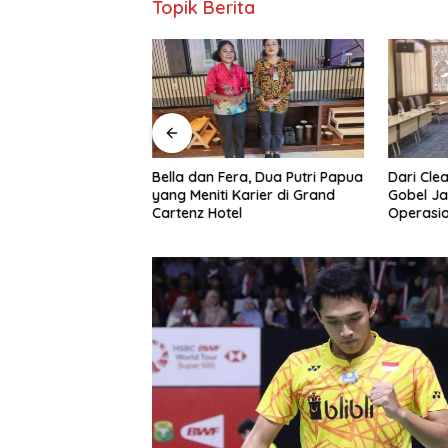
Topik Berita
z Hotel Sentani,
Dari Clea
Bella dan Fera, Dua Putri Papua
y Calvin Kogoya
Gobel Ja
yang Meniti Karier di Grand
 Papua
Operasio
Cartenz Hotel