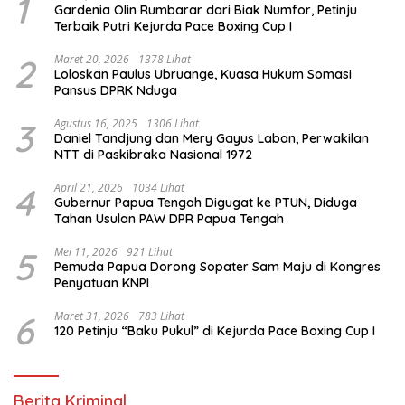
1
Gardenia Olin Rumbarar dari Biak Numfor, Petinju
Terbaik Putri Kejurda Pace Boxing Cup I
2
Maret 20, 2026
1378 Lihat
Loloskan Paulus Ubruange, Kuasa Hukum Somasi
Pansus DPRK Nduga
3
Agustus 16, 2025
1306 Lihat
Daniel Tandjung dan Mery Gayus Laban, Perwakilan
NTT di Paskibraka Nasional 1972
4
April 21, 2026
1034 Lihat
Gubernur Papua Tengah Digugat ke PTUN, Diduga
Tahan Usulan PAW DPR Papua Tengah
5
Mei 11, 2026
921 Lihat
Pemuda Papua Dorong Sopater Sam Maju di Kongres
Penyatuan KNPI
6
Maret 31, 2026
783 Lihat
120 Petinju “Baku Pukul” di Kejurda Pace Boxing Cup I
Berita Kriminal