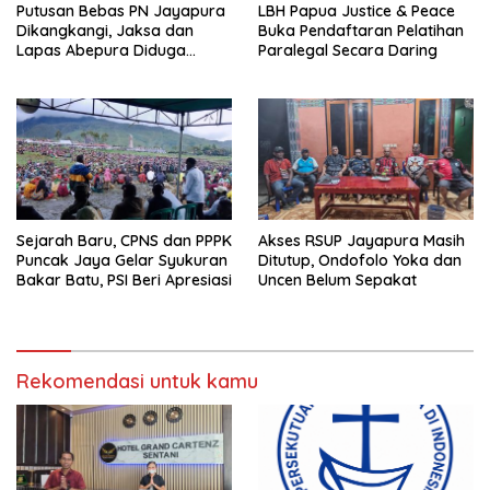
Putusan Bebas PN Jayapura
LBH Papua Justice & Peace
Dikangkangi, Jaksa dan
Buka Pendaftaran Pelatihan
Lapas Abepura Diduga
Paralegal Secara Daring
Lakukan Penahanan Ilegal
Melawan KUHAP Baru
Sejarah Baru, CPNS dan PPPK
Akses RSUP Jayapura Masih
Puncak Jaya Gelar Syukuran
Ditutup, Ondofolo Yoka dan
Bakar Batu, PSI Beri Apresiasi
Uncen Belum Sepakat
Rekomendasi untuk kamu