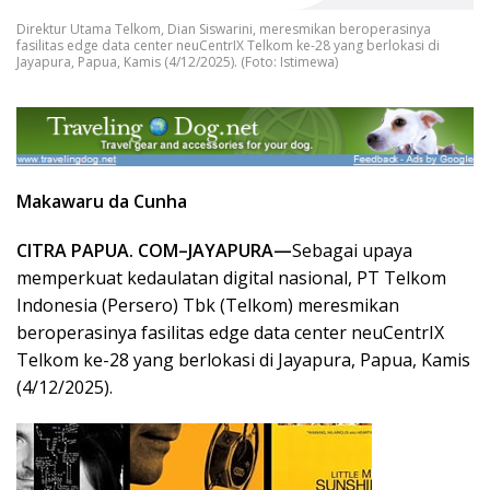
Direktur Utama Telkom, Dian Siswarini, meresmikan beroperasinya
fasilitas edge data center neuCentrIX Telkom ke-28 yang berlokasi di
Jayapura, Papua, Kamis (4/12/2025). (Foto: Istimewa)
Makawaru da Cunha
CITRA PAPUA. COM–JAYAPURA—
Sebagai upaya
memperkuat kedaulatan digital nasional, PT Telkom
Indonesia (Persero) Tbk (Telkom) meresmikan
beroperasinya fasilitas edge data center neuCentrIX
Telkom ke-28 yang berlokasi di Jayapura, Papua, Kamis
(4/12/2025).