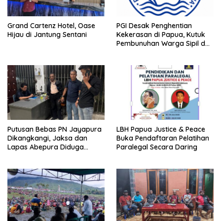
Grand Cartenz Hotel, Oase
PGI Desak Penghentian
Hijau di Jantung Sentani
Kekerasan di Papua, Kutuk
Pembunuhan Warga Sipil dan
Pembakaran Pesawat AMA
Putusan Bebas PN Jayapura
LBH Papua Justice & Peace
Dikangkangi, Jaksa dan
Buka Pendaftaran Pelatihan
Lapas Abepura Diduga
Paralegal Secara Daring
Lakukan Penahanan Ilegal
Melawan KUHAP Baru