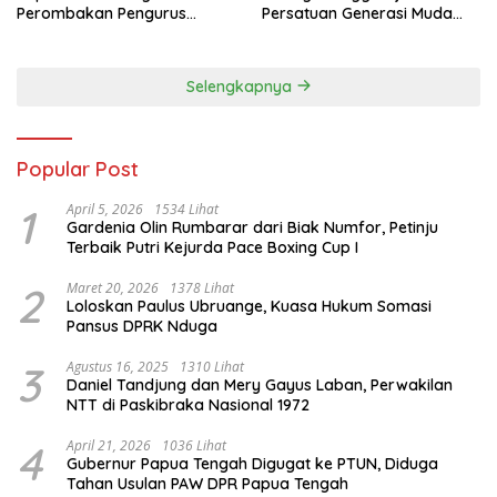
Perombakan Pengurus
Persatuan Generasi Muda
Sepihak
Waropen
Selengkapnya
Popular Post
1
April 5, 2026
1534 Lihat
Gardenia Olin Rumbarar dari Biak Numfor, Petinju
Terbaik Putri Kejurda Pace Boxing Cup I
2
Maret 20, 2026
1378 Lihat
Loloskan Paulus Ubruange, Kuasa Hukum Somasi
Pansus DPRK Nduga
3
Agustus 16, 2025
1310 Lihat
Daniel Tandjung dan Mery Gayus Laban, Perwakilan
NTT di Paskibraka Nasional 1972
4
April 21, 2026
1036 Lihat
Gubernur Papua Tengah Digugat ke PTUN, Diduga
Tahan Usulan PAW DPR Papua Tengah