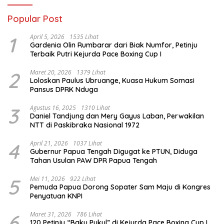
Popular Post
1
April 5, 2026
1535 Lihat
Gardenia Olin Rumbarar dari Biak Numfor, Petinju
Terbaik Putri Kejurda Pace Boxing Cup I
2
Maret 20, 2026
1379 Lihat
Loloskan Paulus Ubruange, Kuasa Hukum Somasi
Pansus DPRK Nduga
3
Agustus 16, 2025
1310 Lihat
Daniel Tandjung dan Mery Gayus Laban, Perwakilan
NTT di Paskibraka Nasional 1972
4
April 21, 2026
1037 Lihat
Gubernur Papua Tengah Digugat ke PTUN, Diduga
Tahan Usulan PAW DPR Papua Tengah
5
Mei 11, 2026
922 Lihat
Pemuda Papua Dorong Sopater Sam Maju di Kongres
Penyatuan KNPI
6
Maret 31, 2026
786 Lihat
120 Petinju “Baku Pukul” di Kejurda Pace Boxing Cup I