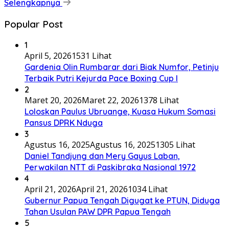
Selengkapnya
Popular Post
1
April 5, 2026
1531 Lihat
Gardenia Olin Rumbarar dari Biak Numfor, Petinju
Terbaik Putri Kejurda Pace Boxing Cup I
2
Maret 20, 2026
Maret 22, 2026
1378 Lihat
Loloskan Paulus Ubruange, Kuasa Hukum Somasi
Pansus DPRK Nduga
3
Agustus 16, 2025
Agustus 16, 2025
1305 Lihat
Daniel Tandjung dan Mery Gayus Laban,
Perwakilan NTT di Paskibraka Nasional 1972
4
April 21, 2026
April 21, 2026
1034 Lihat
Gubernur Papua Tengah Digugat ke PTUN, Diduga
Tahan Usulan PAW DPR Papua Tengah
5