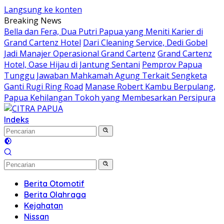
Langsung ke konten
Breaking News
Bella dan Fera, Dua Putri Papua yang Meniti Karier di
Grand Cartenz Hotel
Dari Cleaning Service, Dedi Gobel
Jadi Manajer Operasional Grand Cartenz
Grand Cartenz
Hotel, Oase Hijau di Jantung Sentani
Pemprov Papua
Tunggu Jawaban Mahkamah Agung Terkait Sengketa
Ganti Rugi Ring Road
Manase Robert Kambu Berpulang,
Papua Kehilangan Tokoh yang Membesarkan Persipura
Indeks
Berita Otomotif
Berita Olahraga
Kejahatan
Nissan