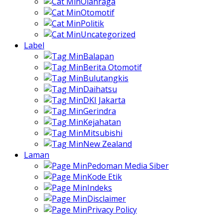
Olahraga
Otomotif
Politik
Uncategorized
Label
Balapan
Berita Otomotif
Bulutangkis
Daihatsu
DKI Jakarta
Gerindra
Kejahatan
Mitsubishi
New Zealand
Laman
Pedoman Media Siber
Kode Etik
Indeks
Disclaimer
Privacy Policy