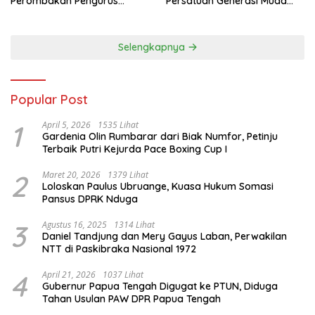
Perombakan Pengurus
Persatuan Generasi Muda
Sepihak
Waropen
Selengkapnya
Popular Post
1
April 5, 2026
1535 Lihat
Gardenia Olin Rumbarar dari Biak Numfor, Petinju
Terbaik Putri Kejurda Pace Boxing Cup I
2
Maret 20, 2026
1379 Lihat
Loloskan Paulus Ubruange, Kuasa Hukum Somasi
Pansus DPRK Nduga
3
Agustus 16, 2025
1314 Lihat
Daniel Tandjung dan Mery Gayus Laban, Perwakilan
NTT di Paskibraka Nasional 1972
4
April 21, 2026
1037 Lihat
Gubernur Papua Tengah Digugat ke PTUN, Diduga
Tahan Usulan PAW DPR Papua Tengah