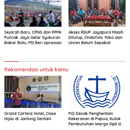
Sejarah Baru, CPNS dan PPPK
Akses RSUP Jayapura Masih
Puncak Jaya Gelar Syukuran
Ditutup, Ondofolo Yoka dan
Bakar Batu, PSI Beri Apresiasi
Uncen Belum Sepakat
Rekomendasi untuk kamu
Grand Cartenz Hotel, Oase
PGI Desak Penghentian
Hijau di Jantung Sentani
Kekerasan di Papua, Kutuk
Pembunuhan Warga Sipil dan
Pembakaran Pesawat AMA