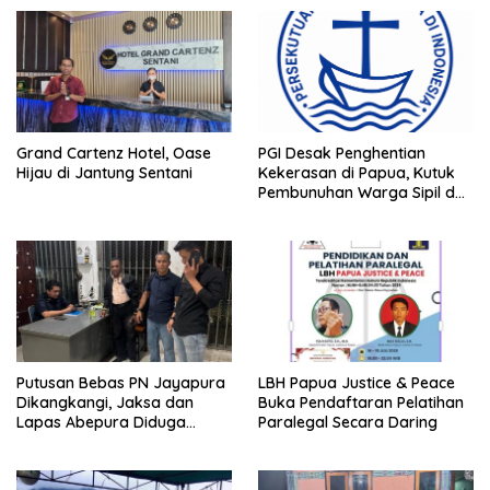
Grand Cartenz Hotel, Oase
PGI Desak Penghentian
Hijau di Jantung Sentani
Kekerasan di Papua, Kutuk
Pembunuhan Warga Sipil dan
Pembakaran Pesawat AMA
Putusan Bebas PN Jayapura
LBH Papua Justice & Peace
Dikangkangi, Jaksa dan
Buka Pendaftaran Pelatihan
Lapas Abepura Diduga
Paralegal Secara Daring
Lakukan Penahanan Ilegal
Melawan KUHAP Baru