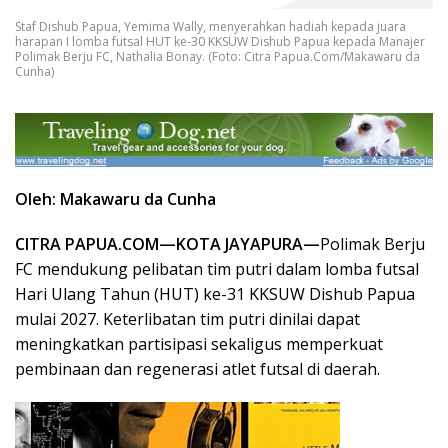
Staf Dishub Papua, Yemima Wally, menyerahkan hadiah kepada juara
harapan I lomba futsal HUT ke-30 KKSUW Dishub Papua kepada Manajer
Polimak Berju FC, Nathalia Bonay. (Foto: Citra Papua.Com/Makawaru da
Cunha)
Oleh: Makawaru da Cunha
CITRA PAPUA.COM—KOTA JAYAPURA—
Polimak Berju
FC mendukung pelibatan tim putri dalam lomba futsal
Hari Ulang Tahun (HUT) ke-31 KKSUW Dishub Papua
mulai 2027. Keterlibatan tim putri dinilai dapat
meningkatkan partisipasi sekaligus memperkuat
pembinaan dan regenerasi atlet futsal di daerah.