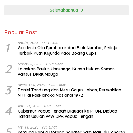
Selengkapnya
Popular Post
1
April 5, 2026
1531 Lihat
Gardenia Olin Rumbarar dari Biak Numfor, Petinju
Terbaik Putri Kejurda Pace Boxing Cup I
2
Maret 20, 2026
1378 Lihat
Loloskan Paulus Ubruange, Kuasa Hukum Somasi
Pansus DPRK Nduga
3
Agustus 16, 2025
1306 Lihat
Daniel Tandjung dan Mery Gayus Laban, Perwakilan
NTT di Paskibraka Nasional 1972
4
April 21, 2026
1034 Lihat
Gubernur Papua Tengah Digugat ke PTUN, Diduga
Tahan Usulan PAW DPR Papua Tengah
5
Mei 11, 2026
921 Lihat
Pemuda Papua Dorong Sopater Sam Maju di Kongres