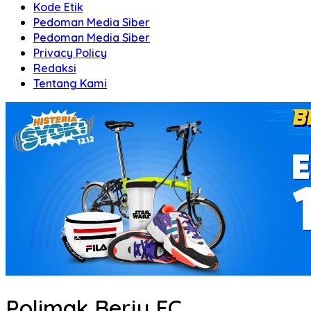
Kode Etik
Pedoman Media Siber
Pedoman Media Siber
Privacy Policy
Redaksi
Tentang Kami
Polimak Berju FC