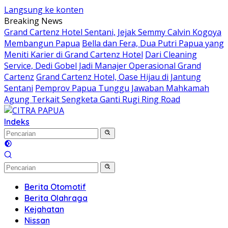
Langsung ke konten
Breaking News
Grand Cartenz Hotel Sentani, Jejak Semmy Calvin Kogoya
Membangun Papua
Bella dan Fera, Dua Putri Papua yang
Meniti Karier di Grand Cartenz Hotel
Dari Cleaning
Service, Dedi Gobel Jadi Manajer Operasional Grand
Cartenz
Grand Cartenz Hotel, Oase Hijau di Jantung
Sentani
Pemprov Papua Tunggu Jawaban Mahkamah
Agung Terkait Sengketa Ganti Rugi Ring Road
Indeks
Berita Otomotif
Berita Olahraga
Kejahatan
Nissan