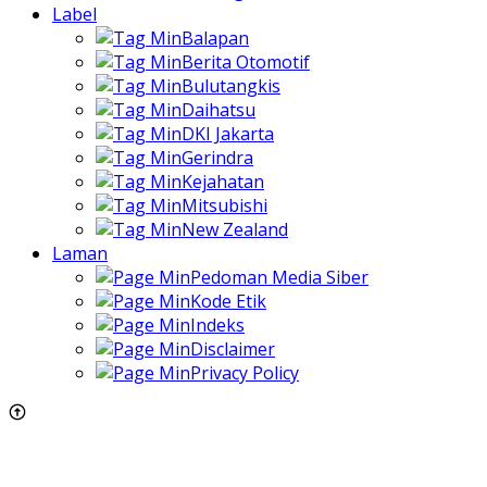
Label
Balapan
Berita Otomotif
Bulutangkis
Daihatsu
DKI Jakarta
Gerindra
Kejahatan
Mitsubishi
New Zealand
Laman
Pedoman Media Siber
Kode Etik
Indeks
Disclaimer
Privacy Policy