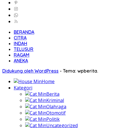
BERANDA
CITRA
INDAH
TELUSUR
RAGAM
ANEKA
Didukung oleh WordPress
-
Tema: wpberita.
Home
Kategori
Berita
Kriminal
Olahraga
Otomotif
Politik
Uncategorized