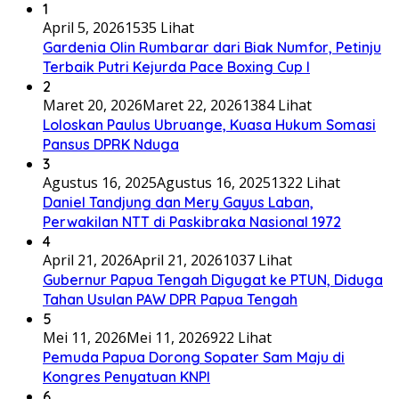
1
April 5, 2026
1535 Lihat
Gardenia Olin Rumbarar dari Biak Numfor, Petinju
Terbaik Putri Kejurda Pace Boxing Cup I
2
Maret 20, 2026
Maret 22, 2026
1384 Lihat
Loloskan Paulus Ubruange, Kuasa Hukum Somasi
Pansus DPRK Nduga
3
Agustus 16, 2025
Agustus 16, 2025
1322 Lihat
Daniel Tandjung dan Mery Gayus Laban,
Perwakilan NTT di Paskibraka Nasional 1972
4
April 21, 2026
April 21, 2026
1037 Lihat
Gubernur Papua Tengah Digugat ke PTUN, Diduga
Tahan Usulan PAW DPR Papua Tengah
5
Mei 11, 2026
Mei 11, 2026
922 Lihat
Pemuda Papua Dorong Sopater Sam Maju di
Kongres Penyatuan KNPI
6