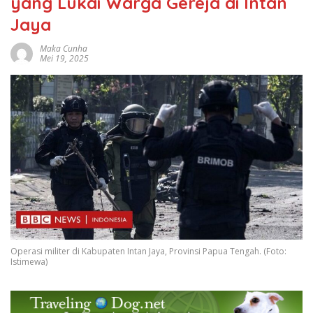
yang Lukai Warga Gereja di Intan
Jaya
Maka Cunha
Mei 19, 2025
Operasi militer di Kabupaten Intan Jaya, Provinsi Papua Tengah. (Foto:
Istimewa)