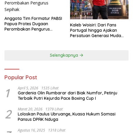
Anggota Tim Formatur PABSI
Papua Protes Dugaan
Kaleb Woisiri: Dari Fans
Perombakan Pengurus
Portugal hingga Ajakan
Sepihak
Persatuan Generasi Muda
Waropen
Selengkapnya
Popular Post
1
April 5, 2026
1535 Lihat
Gardenia Olin Rumbarar dari Biak Numfor, Petinju
Terbaik Putri Kejurda Pace Boxing Cup I
2
Maret 20, 2026
1379 Lihat
Loloskan Paulus Ubruange, Kuasa Hukum Somasi
Pansus DPRK Nduga
Agustus 16, 2025
1318 Lihat