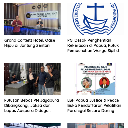
Grand Cartenz Hotel, Oase
PGI Desak Penghentian
Hijau di Jantung Sentani
Kekerasan di Papua, Kutuk
Pembunuhan Warga Sipil dan
Pembakaran Pesawat AMA
Putusan Bebas PN Jayapura
LBH Papua Justice & Peace
Dikangkangi, Jaksa dan
Buka Pendaftaran Pelatihan
Lapas Abepura Diduga
Paralegal Secara Daring
Lakukan Penahanan Ilegal
Melawan KUHAP Baru