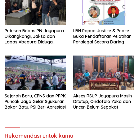
Putusan Bebas PN Jayapura
LBH Papua Justice & Peace
Dikangkangi, Jaksa dan
Buka Pendaftaran Pelatihan
Lapas Abepura Diduga
Paralegal Secara Daring
Lakukan Penahanan Ilegal
Melawan KUHAP Baru
Sejarah Baru, CPNS dan PPPK
Akses RSUP Jayapura Masih
Puncak Jaya Gelar Syukuran
Ditutup, Ondofolo Yoka dan
Bakar Batu, PSI Beri Apresiasi
Uncen Belum Sepakat
Rekomendasi untuk kamu