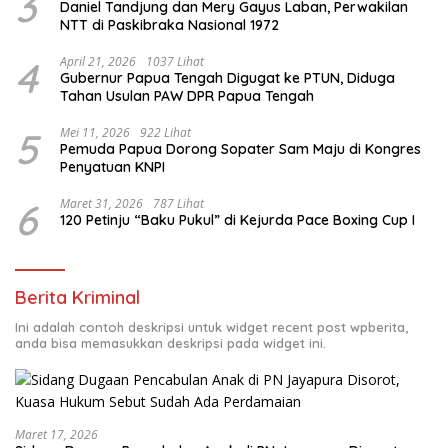
3
Daniel Tandjung dan Mery Gayus Laban, Perwakilan
NTT di Paskibraka Nasional 1972
4
April 21, 2026
1037 Lihat
Gubernur Papua Tengah Digugat ke PTUN, Diduga
Tahan Usulan PAW DPR Papua Tengah
5
Mei 11, 2026
922 Lihat
Pemuda Papua Dorong Sopater Sam Maju di Kongres
Penyatuan KNPI
6
Maret 31, 2026
787 Lihat
120 Petinju “Baku Pukul” di Kejurda Pace Boxing Cup I
Berita Kriminal
Ini adalah contoh deskripsi untuk widget recent post wpberita,
anda bisa memasukkan deskripsi pada widget ini.
Maret 17, 2026