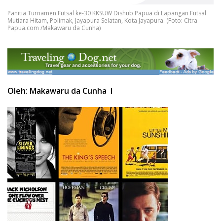
Panitia Turnamen Futsal ke-30 KKSUW Dishub Papua di Lapangan Futsal
Mutiara Hitam, Polimak, Jayapura Selatan, Kota Jayapura. (Foto: Citra
Papua.com /Makawaru da Cunha)
Oleh: Makawaru da Cunha I