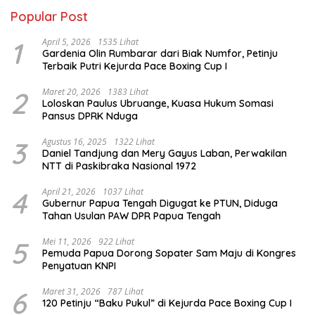
Popular Post
1
April 5, 2026
1535 Lihat
Gardenia Olin Rumbarar dari Biak Numfor, Petinju
Terbaik Putri Kejurda Pace Boxing Cup I
2
Maret 20, 2026
1383 Lihat
Loloskan Paulus Ubruange, Kuasa Hukum Somasi
Pansus DPRK Nduga
3
Agustus 16, 2025
1322 Lihat
Daniel Tandjung dan Mery Gayus Laban, Perwakilan
NTT di Paskibraka Nasional 1972
4
April 21, 2026
1037 Lihat
Gubernur Papua Tengah Digugat ke PTUN, Diduga
Tahan Usulan PAW DPR Papua Tengah
5
Mei 11, 2026
922 Lihat
Pemuda Papua Dorong Sopater Sam Maju di Kongres
Penyatuan KNPI
6
Maret 31, 2026
787 Lihat
120 Petinju “Baku Pukul” di Kejurda Pace Boxing Cup I