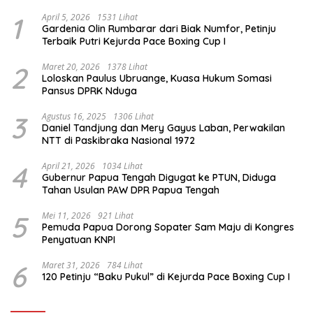
1
April 5, 2026
1531 Lihat
Gardenia Olin Rumbarar dari Biak Numfor, Petinju
Terbaik Putri Kejurda Pace Boxing Cup I
2
Maret 20, 2026
1378 Lihat
Loloskan Paulus Ubruange, Kuasa Hukum Somasi
Pansus DPRK Nduga
3
Agustus 16, 2025
1306 Lihat
Daniel Tandjung dan Mery Gayus Laban, Perwakilan
NTT di Paskibraka Nasional 1972
4
April 21, 2026
1034 Lihat
Gubernur Papua Tengah Digugat ke PTUN, Diduga
Tahan Usulan PAW DPR Papua Tengah
5
Mei 11, 2026
921 Lihat
Pemuda Papua Dorong Sopater Sam Maju di Kongres
Penyatuan KNPI
6
Maret 31, 2026
784 Lihat
120 Petinju “Baku Pukul” di Kejurda Pace Boxing Cup I