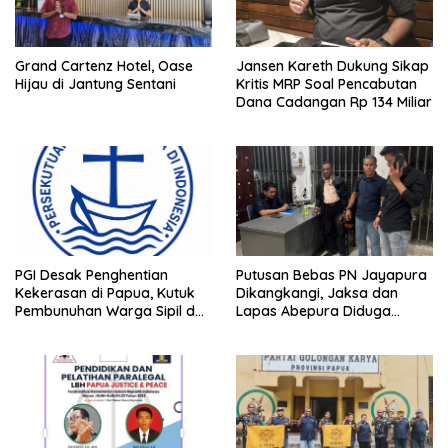
Grand Cartenz Hotel, Oase
Jansen Kareth Dukung Sikap
Hijau di Jantung Sentani
Kritis MRP Soal Pencabutan
Dana Cadangan Rp 134 Miliar
PGI Desak Penghentian
Putusan Bebas PN Jayapura
Kekerasan di Papua, Kutuk
Dikangkangi, Jaksa dan
Pembunuhan Warga Sipil dan
Lapas Abepura Diduga
Pembakaran Pesawat AMA
Lakukan Penahanan Ilegal
Melawan KUHAP Baru