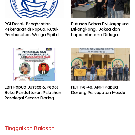
PGI Desak Penghentian
Putusan Bebas PN Jayapura
Kekerasan di Papua, Kutuk
Dikangkangi, Jaksa dan
Pembunuhan Warga Sipil dan
Lapas Abepura Diduga
Pembakaran Pesawat AMA
Lakukan Penahanan Ilegal
Melawan KUHAP Baru
LBH Papua Justice & Peace
HUT Ke-48, AMPI Papua
Buka Pendaftaran Pelatihan
Dorong Percepatan Musda
Paralegal Secara Daring
Tinggalkan Balasan