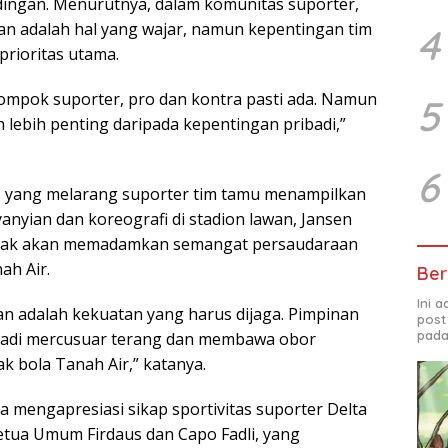
dingan. Menurutnya, dalam komunitas suporter,
n adalah hal yang wajar, namun kepentingan tim
4
prioritas utama.
ompok suporter, pro dan kontra pasti ada. Namun
5
 lebih penting daripada kepentingan pribadi,”
6
SI yang melarang suporter tim tamu menampilkan
nyanyian dan koreografi di stadion lawan, Jansen
 tidak akan memadamkan semangat persaudaraan
ah Air.
Ber
Ini 
an adalah kekuatan yang harus dijaga. Pimpinan
post
pada
jadi mercusuar terang dan membawa obor
k bola Tanah Air,” katanya.
uga mengapresiasi sikap sportivitas suporter Delta
tua Umum Firdaus dan Capo Fadli, yang