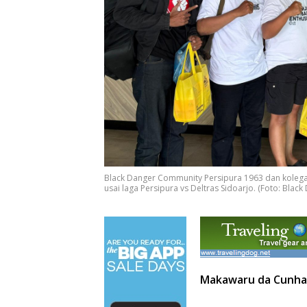
Black Danger Community Persipura 1963 dan kolega 
usai laga Persipura vs Deltras Sidoarjo. (Foto: Bla
Makawaru da Cunha