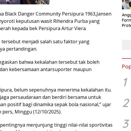
ua Black Danger Community Persipura 1963,Jansen
Ang
Form
nyoroti keputusan wasit Rihendra Purba yang
Pro
rah kepada bek Persipura Artur Viera.
Per
Peng
 tersebut menjadi salah satu faktor yang
ya pertandingan.
gaskan bahwa kekalahan tersebut tak boleh
Pop
dan kebersamaan antarsuporter maupun
1
sipura, belum sepenuhnya menerima kekalahan itu.
jaga persaudaraan dan berdiri bersama untuk
2
 positif bagi dinamika sepak bola nasional,” ujar
n pers, Minggu (12/10/2025).
3
entingnya menjunjung tinggi nilai-nilai sportivitas