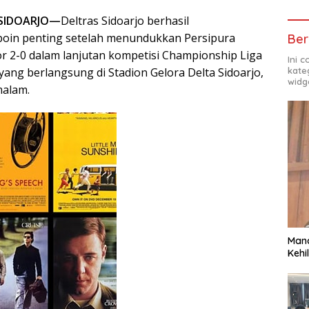
 SIDOARJO—
Deltras Sidoarjo berhasil
oin penting setelah menundukkan Persipura
Ber
r 2-0 dalam lanjutan kompetisi Championship Liga
Ini 
kate
ang berlangsung di Stadion Gelora Delta Sidoarjo,
widg
malam.
Man
Kehi