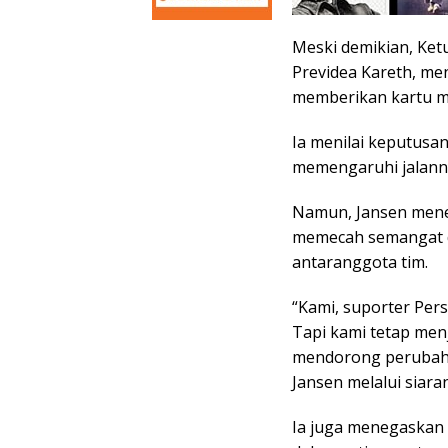
Meski demikian, Ket
Previdea Kareth, me
memberikan kartu me
Ia menilai keputusan
memengaruhi jalann
Namun, Jansen mene
memecah semangat 
antaranggota tim.
“Kami, suporter Per
Tapi kami tetap men
mendorong perubahan
Jansen melalui siara
Ia juga menegaskan p