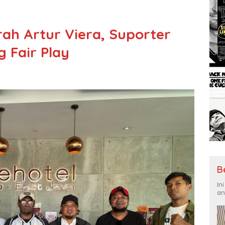
rah Artur Viera, Suporter
g Fair Play
B
In
an