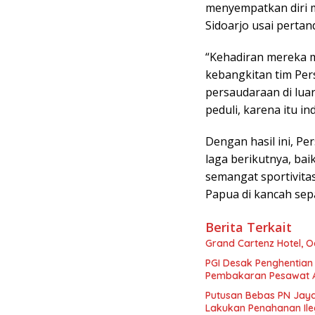
menyempatkan diri m
Sidoarjo usai pertan
“Kehadiran mereka m
kebangkitan tim Pers
persaudaraan di lua
peduli, karena itu i
Dengan hasil ini, Pe
laga berikutnya, ba
semangat sportivita
Papua di kancah sep
Berita Terkait
Grand Cartenz Hotel, O
PGI Desak Penghentian
Pembakaran Pesawat
Putusan Bebas PN Jay
Lakukan Penahanan Il