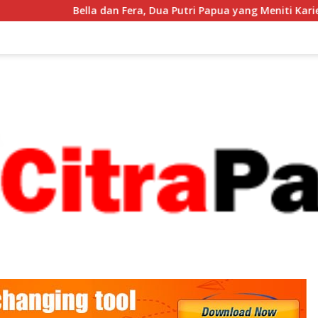
n Fera, Dua Putri Papua yang Meniti Karier di Grand Cartenz Ho