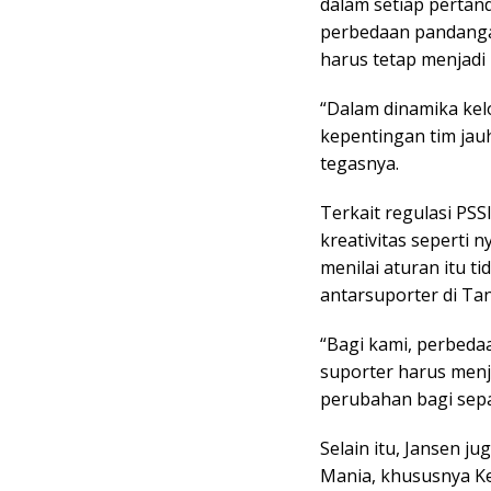
dalam setiap pertan
perbedaan pandanga
harus tetap menjadi 
“Dalam dinamika kel
kepentingan tim jauh
tegasnya.
Terkait regulasi PS
kreativitas seperti 
menilai aturan itu
antarsuporter di Tan
“Bagi kami, perbeda
suporter harus men
perubahan bagi sepa
Selain itu, Jansen j
Mania, khususnya Ke