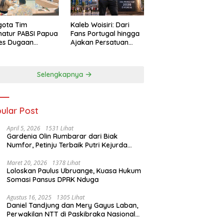
gota Tim
Kaleb Woisiri: Dari
atur PABSI Papua
Fans Portugal hingga
tes Dugaan
Ajakan Persatuan
ombakan
Generasi Muda
urus Sepihak
Waropen
Selengkapnya
ular Post
April 5, 2026
1531 Lihat
Gardenia Olin Rumbarar dari Biak
Numfor, Petinju Terbaik Putri Kejurda
Pace Boxing Cup I
Maret 20, 2026
1378 Lihat
Loloskan Paulus Ubruange, Kuasa Hukum
Somasi Pansus DPRK Nduga
Agustus 16, 2025
1305 Lihat
Daniel Tandjung dan Mery Gayus Laban,
Perwakilan NTT di Paskibraka Nasional