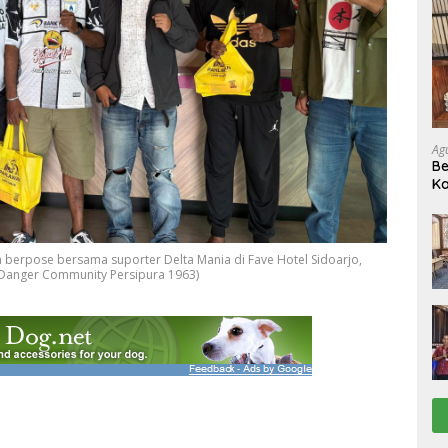
Ag
Be
Ka
berpose bersama suporter Delta Mania di Fave Hotel Sidoarjo,
ck Danger Community Persipura 1963)