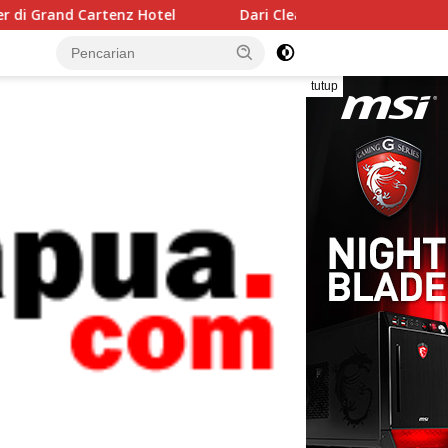
tel
Dari Cleaning Service, Dedi Gobel Jadi Manajer Oper
tutup