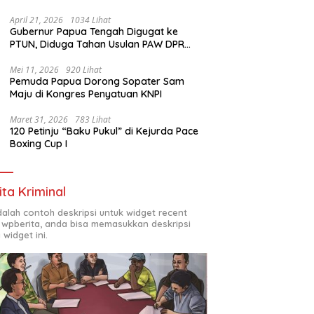
1972
April 21, 2026
1034 Lihat
Gubernur Papua Tengah Digugat ke
PTUN, Diduga Tahan Usulan PAW DPR
Papua Tengah
Mei 11, 2026
920 Lihat
Pemuda Papua Dorong Sopater Sam
Maju di Kongres Penyatuan KNPI
Maret 31, 2026
783 Lihat
120 Petinju “Baku Pukul” di Kejurda Pace
Boxing Cup I
ita Kriminal
adalah contoh deskripsi untuk widget recent
 wpberita, anda bisa memasukkan deskripsi
 widget ini.