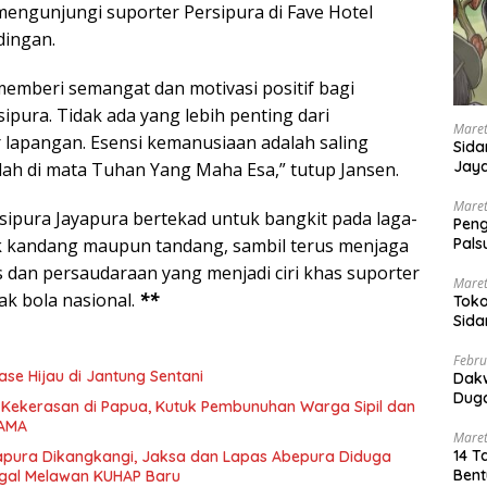
engunjungi suporter Persipura di Fave Hotel
dingan.
emberi semangat dan motivasi positif bagi
ipura. Tidak ada yang lebih penting dari
Maret
r lapangan. Esensi kemanusiaan adalah saling
Sida
Jaya
ndah di mata Tuhan Yang Maha Esa,” tutup Jansen.
Ada
Maret
rsipura Jayapura bertekad untuk bangkit pada laga-
Pen
Pals
ik kandang maupun tandang, sambil terus menjaga
Peng
s dan persaudaraan yang menjadi ciri khas suporter
Maret
ak bola nasional.
**
Toko
Sida
PN 
Febru
ase Hijau di Jantung Sentani
Dak
Duga
 Kekerasan di Papua, Kutuk Pembunuhan Warga Sipil dan
 AMA
Maret
14 T
apura Dikangkangi, Jaksa dan Lapas Abepura Diduga
Bent
egal Melawan KUHAP Baru