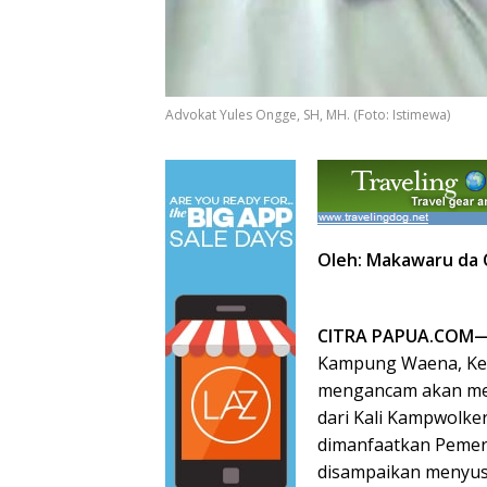
Advokat Yules Ongge, SH, MH. (Foto: Istimewa)
Oleh: Makawaru da 
CITRA PAPUA.COM
Kampung Waena, Kelu
mengancam akan men
dari Kali Kampwolke
dimanfaatkan Pemeri
disampaikan menyus