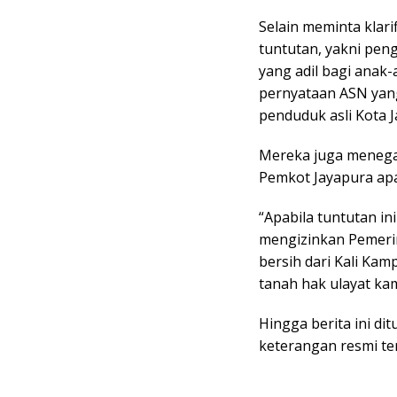
Selain meminta klar
tuntutan, yakni pen
yang adil bagi anak
pernyataan ASN yan
penduduk asli Kota J
Mereka juga menega
Pemkot Jayapura apab
“Apabila tuntutan in
mengizinkan Pemeri
bersih dari Kali Kam
tanah hak ulayat kam
Hingga berita ini d
keterangan resmi te