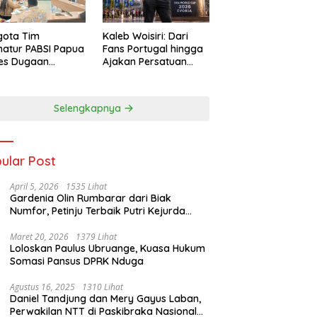
gota Tim
Kaleb Woisiri: Dari
atur PABSI Papua
Fans Portugal hingga
tes Dugaan
Ajakan Persatuan
ombakan
Generasi Muda
urus Sepihak
Waropen
Selengkapnya
ular Post
April 5, 2026
1535 Lihat
Gardenia Olin Rumbarar dari Biak
Numfor, Petinju Terbaik Putri Kejurda
Pace Boxing Cup I
Maret 20, 2026
1379 Lihat
Loloskan Paulus Ubruange, Kuasa Hukum
Somasi Pansus DPRK Nduga
Agustus 16, 2025
1310 Lihat
Daniel Tandjung dan Mery Gayus Laban,
Perwakilan NTT di Paskibraka Nasional