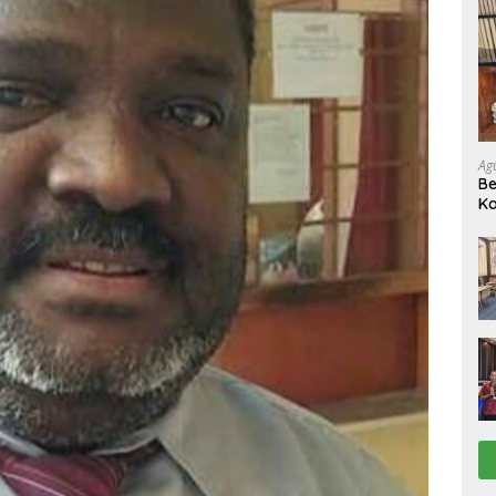
Ag
Be
Ka