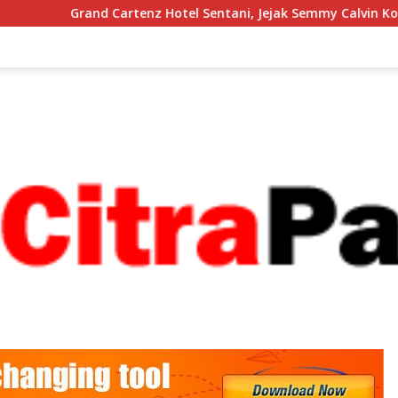
enz Hotel Sentani, Jejak Semmy Calvin Kogoya Membangun Pap