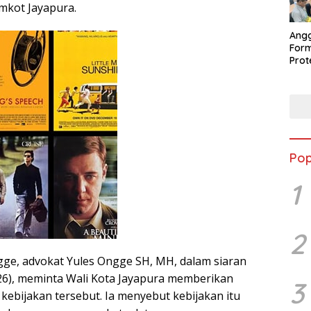
mkot Jayapura.
Ang
Form
Pro
Per
Peng
Pop
1
2
ge, advokat Yules Ongge SH, MH, dalam siaran
026), meminta Wali Kota Jayapura memberikan
3
s kebijakan tersebut. Ia menyebut kebijakan itu