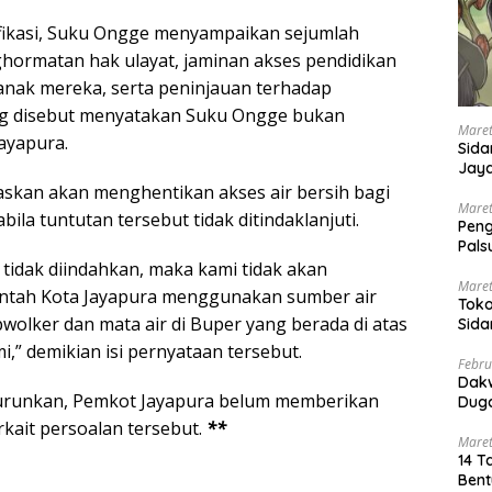
ifikasi, Suku Ongge menyampaikan sejumlah
ghormatan hak ulayat, jaminan akses pendidikan
-anak mereka, serta peninjauan terhadap
g disebut menyatakan Suku Ongge bukan
Maret
ayapura.
Sida
Jaya
Ada
skan akan menghentikan akses air bersih bagi
Maret
ila tuntutan tersebut tidak ditindaklanjuti.
Pen
Pals
Peng
i tidak diindahkan, maka kami tidak akan
Maret
ntah Kota Jayapura menggunakan sumber air
Toko
pwolker dan mata air di Buper yang berada di atas
Sida
PN 
i,” demikian isi pernyataan tersebut.
Febru
Dak
iturunkan, Pemkot Jayapura belum memberikan
Duga
rkait persoalan tersebut.
**
Maret
14 T
Bent