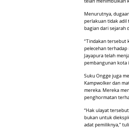
telah menimbulkan 
Menurutnya, dugaan
perlakuan tidak adil
bagian dari sejarah
“Tindakan tersebut k
pelecehan terhadap 
Jayapura telah menja
pembangunan kota i
Suku Ongge juga men
Kampwolker dan mata
mereka. Mereka menil
penghormatan terhad
“Hak ulayat tersebut
bukan untuk diekspl
adat pemiliknya,” tul