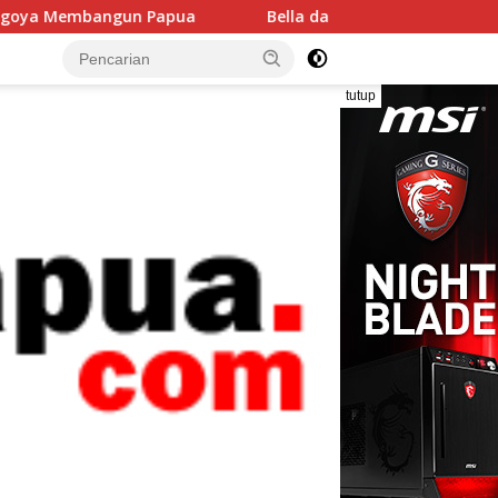
ua
Bella dan Fera, Dua Putri Papua yang Meniti Karier 
tutup