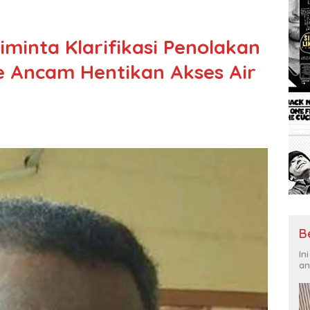
minta Klarifikasi Penolakan
 Ancam Hentikan Akses Air
B
In
an