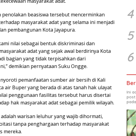
kekecewaan masyarakat adat.
4
 penolakan beasiswa tersebut mencerminkan
 terhadap masyarakat adat yang selama ini menjadi
 dan pembangunan Kota Jayapura.
5
ami nilai sebagai bentuk diskriminasi dan
masyarakat adat yang sejak awal berdirinya Kota
6
di bagian yang tidak terpisahkan dari
ni,” demikian pernyataan Suku Ongge.
yoroti pemanfaatan sumber air bersih di Kali
Ber
 air Buper yang berada di atas tanah hak ulayat
Ini 
ai penggunaan fasilitas tersebut harus disertai
post
ap hak masyarakat adat sebagai pemilik wilayah.
pada
 adalah warisan leluhur yang wajib dihormati,
oitasi tanpa penghargaan terhadap masyarakat
is mereka.