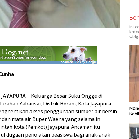
Ber
Ini 
kate
widg
Cunha I
—JAYAPURA—
Keluarga Besar Suku Ongge di
rahan Yabansai, Distrik Heram, Kota Jayapura
Man
ghentikan akses penggunaan sumber air bersih
Kehi
r dan mata air Buper Waena yang selama ini
ntah Kota (Pemkot) Jayapura. Ancaman itu
ul dugaan penolakan beasiswa bagi anak-anak