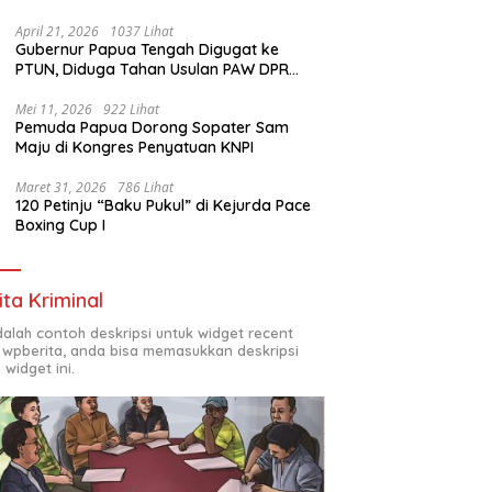
1972
April 21, 2026
1037 Lihat
Gubernur Papua Tengah Digugat ke
PTUN, Diduga Tahan Usulan PAW DPR
Papua Tengah
Mei 11, 2026
922 Lihat
Pemuda Papua Dorong Sopater Sam
Maju di Kongres Penyatuan KNPI
Maret 31, 2026
786 Lihat
120 Petinju “Baku Pukul” di Kejurda Pace
Boxing Cup I
ita Kriminal
adalah contoh deskripsi untuk widget recent
 wpberita, anda bisa memasukkan deskripsi
 widget ini.