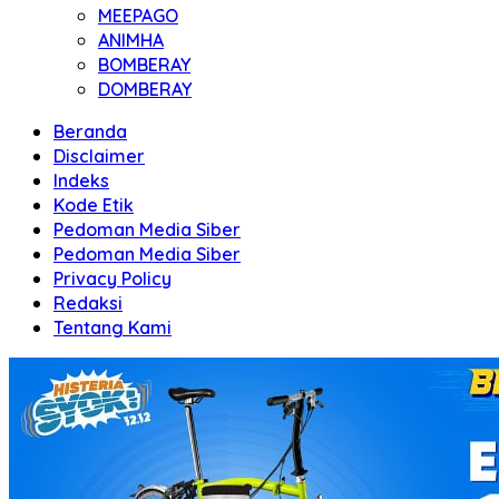
MEEPAGO
ANIMHA
BOMBERAY
DOMBERAY
Beranda
Disclaimer
Indeks
Kode Etik
Pedoman Media Siber
Pedoman Media Siber
Privacy Policy
Redaksi
Tentang Kami