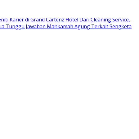
niti Karier di Grand Cartenz Hotel
Dari Cleaning Service,
a Tunggu Jawaban Mahkamah Agung Terkait Sengketa