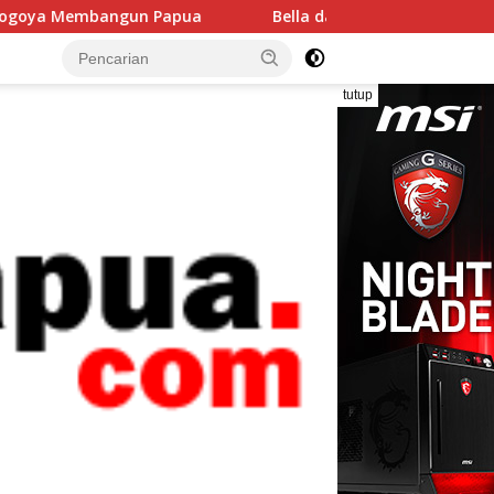
ua
Bella dan Fera, Dua Putri Papua yang Meniti Karier d
tutup