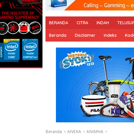
BERANDA
CITRA
INDAH
TELUSU
Beranda
Disclaimer
Indeks
Kode
Beranda
ANEKA
ANIMHA