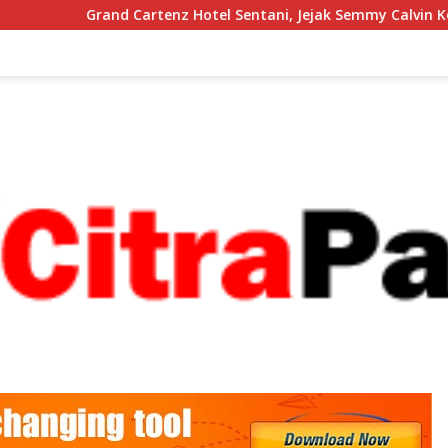
enz Hotel Sentani, Jejak Semmy Calvin Kogoya Membangun Pap