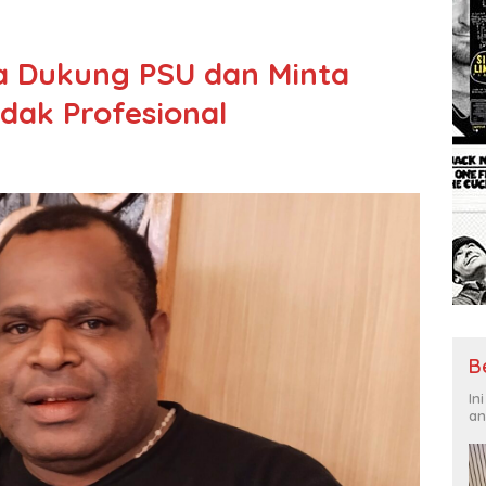
M
a Dukung PSU dan Minta
dak Profesional
B
In
an