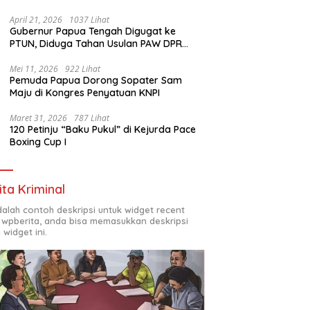
1972
April 21, 2026
1037 Lihat
Gubernur Papua Tengah Digugat ke
PTUN, Diduga Tahan Usulan PAW DPR
Papua Tengah
Mei 11, 2026
922 Lihat
Pemuda Papua Dorong Sopater Sam
Maju di Kongres Penyatuan KNPI
Maret 31, 2026
787 Lihat
120 Petinju “Baku Pukul” di Kejurda Pace
Boxing Cup I
ita Kriminal
adalah contoh deskripsi untuk widget recent
 wpberita, anda bisa memasukkan deskripsi
 widget ini.