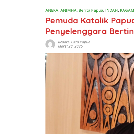
ANEKA
,
ANIMHA
,
Berita Papua
,
INDAH
,
RAGA
Pemuda Katolik Papu
Penyelenggara Bertin
Redaksi Citra Papua
Maret 28, 2025