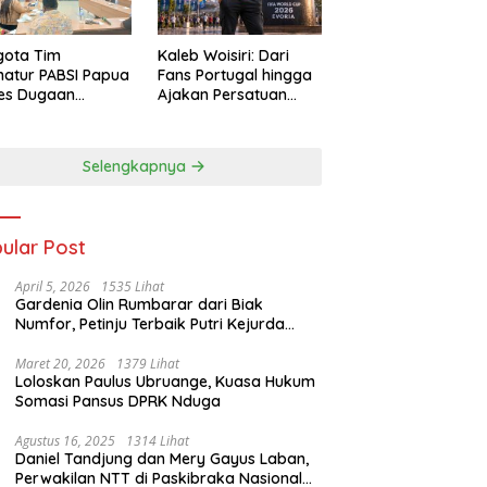
gota Tim
Kaleb Woisiri: Dari
atur PABSI Papua
Fans Portugal hingga
tes Dugaan
Ajakan Persatuan
ombakan
Generasi Muda
urus Sepihak
Waropen
Selengkapnya
ular Post
April 5, 2026
1535 Lihat
Gardenia Olin Rumbarar dari Biak
Numfor, Petinju Terbaik Putri Kejurda
Pace Boxing Cup I
Maret 20, 2026
1379 Lihat
Loloskan Paulus Ubruange, Kuasa Hukum
Somasi Pansus DPRK Nduga
Agustus 16, 2025
1314 Lihat
Daniel Tandjung dan Mery Gayus Laban,
Perwakilan NTT di Paskibraka Nasional