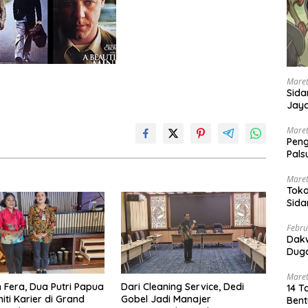
Maret
Sida
Jaya
Ada
Maret
Pen
Pals
Peng
Maret
Toko
Sida
PN 
Febru
Dak
Duga
Maret
n Fera, Dua Putri Papua
Dari Cleaning Service, Dedi
14 T
iti Karier di Grand
Gobel Jadi Manajer
Bent