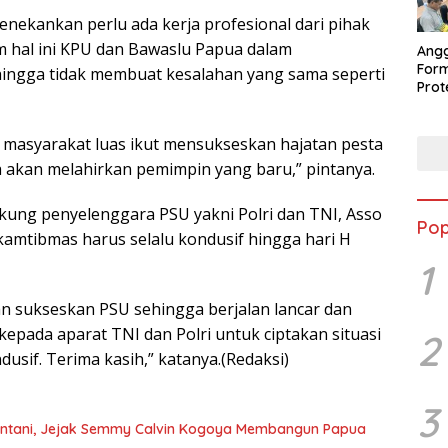
nekankan perlu ada kerja profesional dari pihak
 hal ini KPU dan Bawaslu Papua dalam
Ang
Form
ingga tidak membuat kesalahan yang sama seperti
Pro
Per
Peng
 masyarakat luas ikut mensukseskan hajatan pesta
a akan melahirkan pemimpin yang baru,” pintanya.
ung penyelenggara PSU yakni Polri dan TNI, Asso
Pop
kamtibmas harus selalu kondusif hingga hari H
1
an sukseskan PSU sehingga berjalan lancar dan
epada aparat TNI dan Polri untuk ciptakan situasi
2
usif. Terima kasih,” katanya.(Redaksi)
3
Sentani, Jejak Semmy Calvin Kogoya Membangun Papua