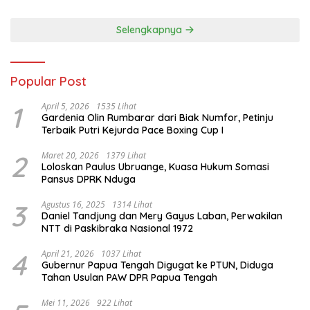
Selengkapnya
Popular Post
1
April 5, 2026
1535 Lihat
Gardenia Olin Rumbarar dari Biak Numfor, Petinju
Terbaik Putri Kejurda Pace Boxing Cup I
2
Maret 20, 2026
1379 Lihat
Loloskan Paulus Ubruange, Kuasa Hukum Somasi
Pansus DPRK Nduga
3
Agustus 16, 2025
1314 Lihat
Daniel Tandjung dan Mery Gayus Laban, Perwakilan
NTT di Paskibraka Nasional 1972
4
April 21, 2026
1037 Lihat
Gubernur Papua Tengah Digugat ke PTUN, Diduga
Tahan Usulan PAW DPR Papua Tengah
Mei 11, 2026
922 Lihat