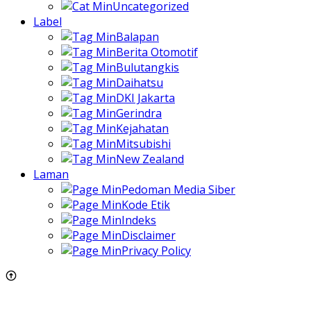
Uncategorized
Label
Balapan
Berita Otomotif
Bulutangkis
Daihatsu
DKI Jakarta
Gerindra
Kejahatan
Mitsubishi
New Zealand
Laman
Pedoman Media Siber
Kode Etik
Indeks
Disclaimer
Privacy Policy