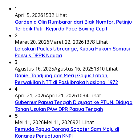
1
April 5, 2026
1532 Lihat
Gardenia Olin Rumbarar dari Biak Numfor, Petinju
Terbaik Putri Kejurda Pace Boxing Cup I
2
Maret 20, 2026
Maret 22, 2026
1378 Lihat
Loloskan Paulus Ubruange, Kuasa Hukum Somasi
Pansus DPRK Nduga
3
Agustus 16, 2025
Agustus 16, 2025
1310 Lihat
Daniel Tandjung dan Mery Gayus Laban,
Perwakilan NTT di Paskibraka Nasional 1972
4
April 21, 2026
April 21, 2026
1034 Lihat
Gubernur Papua Tengah Digugat ke PTUN, Diduga
Tahan Usulan PAW DPR Papua Tengah
5
Mei 11, 2026
Mei 11, 2026
921 Lihat
Pemuda Papua Dorong Sopater Sam Maju di
Kongres Penyatuan KNPI