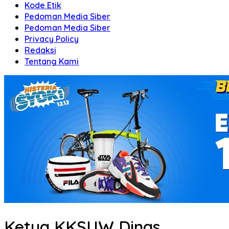
Kode Etik
Pedoman Media Siber
Pedoman Media Siber
Privacy Policy
Redaksi
Tentang Kami
Ketua KKSUW Dinas