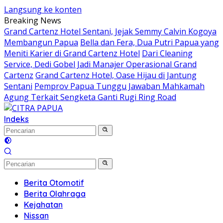
Langsung ke konten
Breaking News
Grand Cartenz Hotel Sentani, Jejak Semmy Calvin Kogoya
Membangun Papua
Bella dan Fera, Dua Putri Papua yang
Meniti Karier di Grand Cartenz Hotel
Dari Cleaning
Service, Dedi Gobel Jadi Manajer Operasional Grand
Cartenz
Grand Cartenz Hotel, Oase Hijau di Jantung
Sentani
Pemprov Papua Tunggu Jawaban Mahkamah
Agung Terkait Sengketa Ganti Rugi Ring Road
Indeks
Berita Otomotif
Berita Olahraga
Kejahatan
Nissan