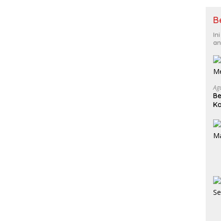
B
In
an
Ag
Be
Ka