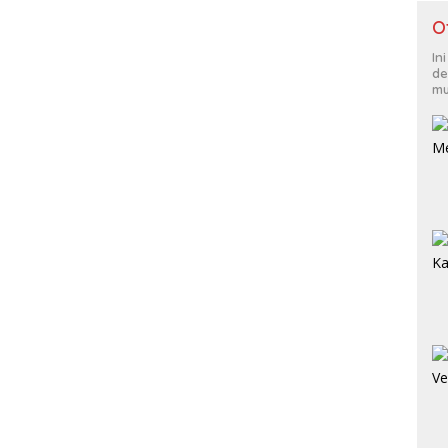
O
In
de
mu