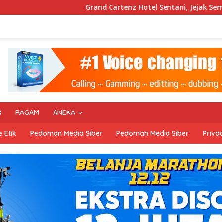
Grand Cartenz Hotel Sentani, Jejak Semmy Calvin 
R
RAGAM
ANEKA
 Etik
Pedoman Media Siber
Pedoman Media Siber
Privac