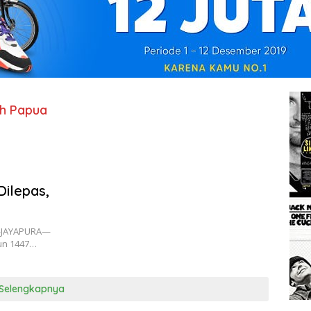
ah Papua
ilepas,
M—JAYAPURA—
hun 1447…
Selengkapnya