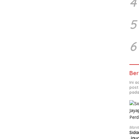
4
5
6
Ber
Ini 
post
pada
Maret
Sida
Jaya