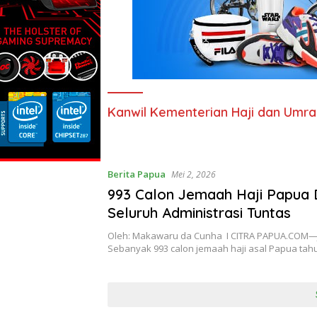
Kanwil Kementerian Haji dan Umr
Berita Papua
Mei 2, 2026
993 Calon Jemaah Haji Papua D
Seluruh Administrasi Tuntas
Oleh: Makawaru da Cunha I CITRA PAPUA.CO
Sebanyak 993 calon jemaah haji asal Papua ta