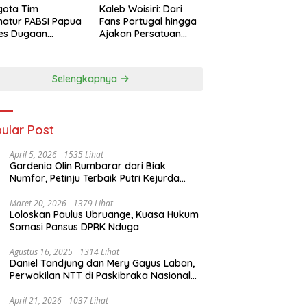
gota Tim
Kaleb Woisiri: Dari
atur PABSI Papua
Fans Portugal hingga
tes Dugaan
Ajakan Persatuan
ombakan
Generasi Muda
urus Sepihak
Waropen
Selengkapnya
ular Post
April 5, 2026
1535 Lihat
Gardenia Olin Rumbarar dari Biak
Numfor, Petinju Terbaik Putri Kejurda
Pace Boxing Cup I
Maret 20, 2026
1379 Lihat
Loloskan Paulus Ubruange, Kuasa Hukum
Somasi Pansus DPRK Nduga
Agustus 16, 2025
1314 Lihat
Daniel Tandjung dan Mery Gayus Laban,
Perwakilan NTT di Paskibraka Nasional
1972
April 21, 2026
1037 Lihat