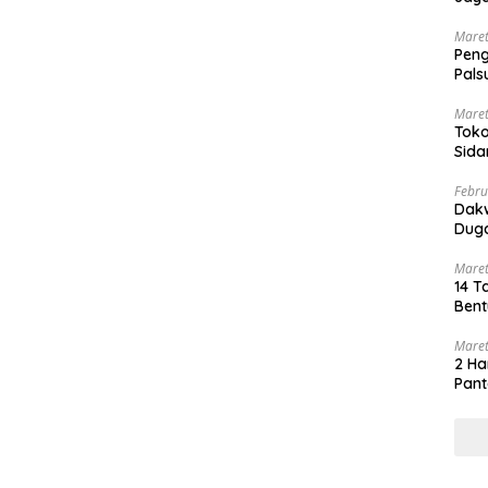
Ada
Maret
Pen
Pals
Peng
Maret
Toko
Sida
PN 
Febru
Dak
Duga
Maret
14 T
Bent
Maret
2 Ha
Pant