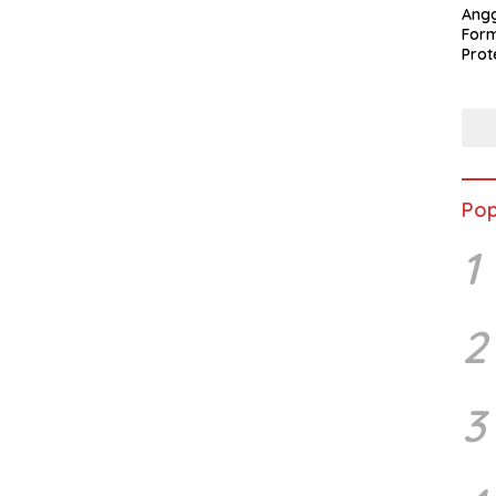
Ang
Form
Pro
Per
Peng
Pop
1
2
3