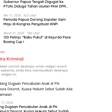
Gubernur Papua Tengah Digugat ke
PTUN, Diduga Tahan Usulan PAW DPR
Papua Tengah
Mei 11, 2026
922 Lihat
Pemuda Papua Dorong Sopater Sam
Maju di Kongres Penyatuan KNPI
Maret 31, 2026
786 Lihat
120 Petinju “Baku Pukul” di Kejurda Pace
Boxing Cup I
ita Kriminal
adalah contoh deskripsi untuk widget recent
 wpberita, anda bisa memasukkan deskripsi
 widget ini.
 17, 2026
ng Dugaan Pencabulan Anak di PN
pura Disorot, Kuasa Hukum Sebut Sudah