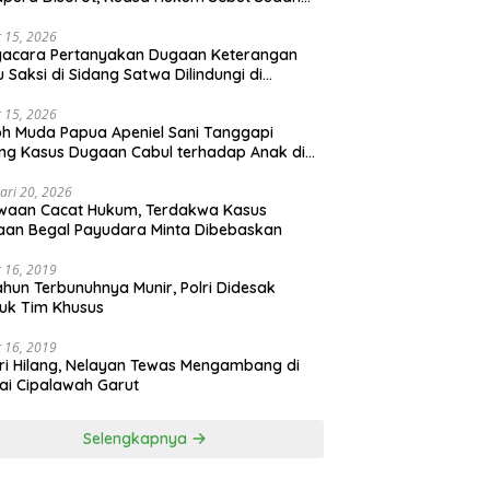
 Perdamaian
 15, 2026
gacara Pertanyakan Dugaan Keterangan
u Saksi di Sidang Satwa Dilindungi di
adilan Negeri Jayapura
 15, 2026
h Muda Papua Apeniel Sani Tanggapi
ng Kasus Dugaan Cabul terhadap Anak di
Jayapura
ari 20, 2026
waan Cacat Hukum, Terdakwa Kasus
an Begal Payudara Minta Dibebaskan
 16, 2019
ahun Terbunuhnya Munir, Polri Didesak
uk Tim Khusus
 16, 2019
ri Hilang, Nelayan Tewas Mengambang di
ai Cipalawah Garut
Selengkapnya