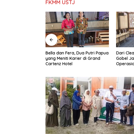
FKMM USTJ
z Hotel Sentani,
Dari Clea
Bella dan Fera, Dua Putri Papua
y Calvin Kogoya
Gobel Ja
yang Meniti Karier di Grand
 Papua
Operasio
Cartenz Hotel