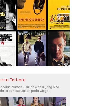
rov Papua Tunggu
J
Manase Robert Kambu
ban Mahkamah Agung
K
Berpulang, Papua Kehilangan
it Sengketa Ganti Rugi
D
Tokoh yang Membesarkan
 Road
Persipura
erita Terbaru
i adalah contoh judul deskripsi yang bisa
da isi dan sesuaikan pada widget