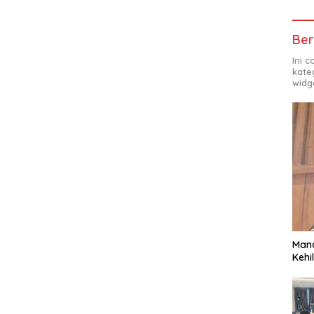
Ber
Ini 
kate
widg
Man
Kehi