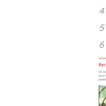
4
5
6
Ber
Ini 
post
pada