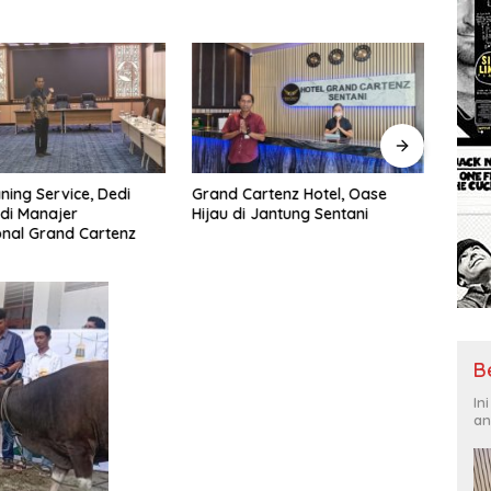
ning Service, Dedi
Grand Cartenz Hotel, Oase
Pemp
di Manajer
Hijau di Jantung Sentani
Jawa
nal Grand Cartenz
Terka
Ring
B
In
an