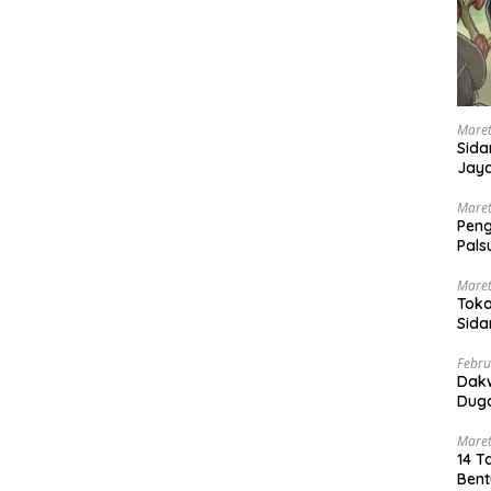
Maret
Sida
Jaya
Ada
Maret
Pen
Pals
Peng
Maret
Toko
Sida
PN 
Febru
Dak
Duga
Maret
14 T
Bent