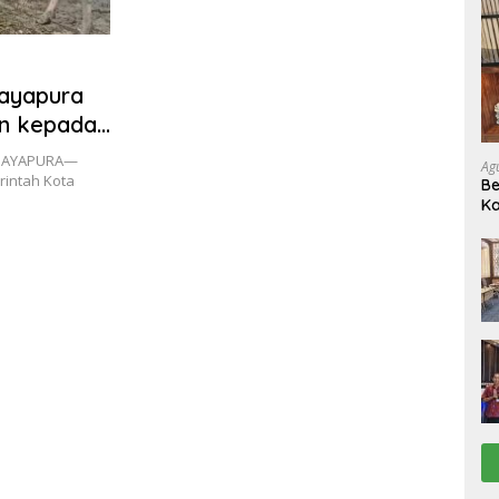
ayapura
an kepada
—JAYAPURA—
Ag
rintah Kota
Be
Ka