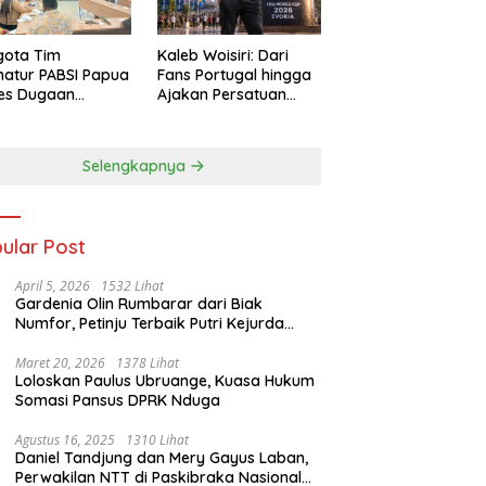
gota Tim
Kaleb Woisiri: Dari
atur PABSI Papua
Fans Portugal hingga
tes Dugaan
Ajakan Persatuan
ombakan
Generasi Muda
urus Sepihak
Waropen
Selengkapnya
ular Post
April 5, 2026
1532 Lihat
Gardenia Olin Rumbarar dari Biak
Numfor, Petinju Terbaik Putri Kejurda
Pace Boxing Cup I
Maret 20, 2026
1378 Lihat
Loloskan Paulus Ubruange, Kuasa Hukum
Somasi Pansus DPRK Nduga
Agustus 16, 2025
1310 Lihat
Daniel Tandjung dan Mery Gayus Laban,
Perwakilan NTT di Paskibraka Nasional