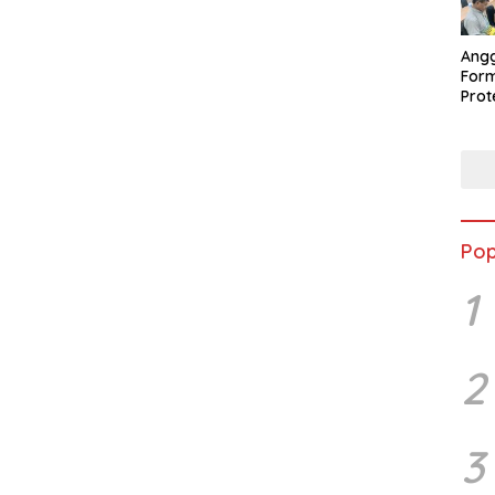
Ang
Form
Pro
Per
Peng
Pop
1
2
3