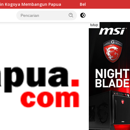
angun Papua
Bella dan Fera, Dua Putri Papua yang Menit
tutup