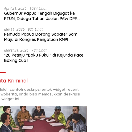
1972
April 21, 2026
1034 Lihat
Gubernur Papua Tengah Digugat ke
PTUN, Diduga Tahan Usulan PAW DPR
Papua Tengah
Mei 11, 2026
921 Lihat
Pemuda Papua Dorong Sopater Sam
Maju di Kongres Penyatuan KNPI
Maret 31, 2026
784 Lihat
120 Petinju “Baku Pukul” di Kejurda Pace
Boxing Cup I
ita Kriminal
adalah contoh deskripsi untuk widget recent
 wpberita, anda bisa memasukkan deskripsi
 widget ini.