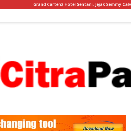
and Cartenz Hotel Sentani, Jejak Semmy Calvin Kogoya Memb