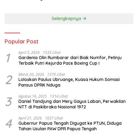
Sepihak
Waropen
Selengkapnya
Popular Post
1
April 5, 2026
1535 Lihat
Gardenia Olin Rumbarar dari Biak Numfor, Petinju
Terbaik Putri Kejurda Pace Boxing Cup I
2
Maret 20, 2026
1379 Lihat
Loloskan Paulus Ubruange, Kuasa Hukum Somasi
Pansus DPRK Nduga
3
Agustus 16, 2025
1314 Lihat
Daniel Tandjung dan Mery Gayus Laban, Perwakilan
NTT di Paskibraka Nasional 1972
4
April 21, 2026
1037 Lihat
Gubernur Papua Tengah Digugat ke PTUN, Diduga
Tahan Usulan PAW DPR Papua Tengah