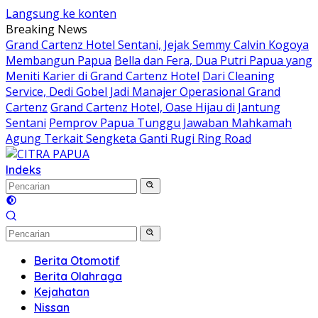
Langsung ke konten
Breaking News
Grand Cartenz Hotel Sentani, Jejak Semmy Calvin Kogoya
Membangun Papua
Bella dan Fera, Dua Putri Papua yang
Meniti Karier di Grand Cartenz Hotel
Dari Cleaning
Service, Dedi Gobel Jadi Manajer Operasional Grand
Cartenz
Grand Cartenz Hotel, Oase Hijau di Jantung
Sentani
Pemprov Papua Tunggu Jawaban Mahkamah
Agung Terkait Sengketa Ganti Rugi Ring Road
Indeks
Berita Otomotif
Berita Olahraga
Kejahatan
Nissan