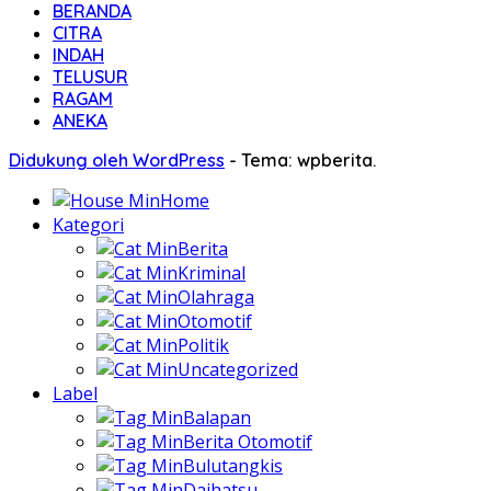
BERANDA
CITRA
INDAH
TELUSUR
RAGAM
ANEKA
Didukung oleh WordPress
-
Tema: wpberita.
Home
Kategori
Berita
Kriminal
Olahraga
Otomotif
Politik
Uncategorized
Label
Balapan
Berita Otomotif
Bulutangkis
Daihatsu