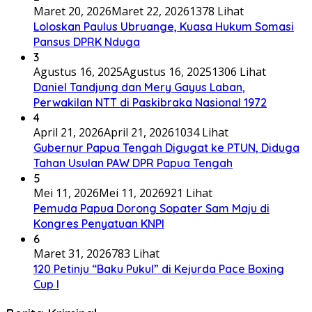
Maret 20, 2026
Maret 22, 2026
1378 Lihat
Loloskan Paulus Ubruange, Kuasa Hukum Somasi
Pansus DPRK Nduga
3
Agustus 16, 2025
Agustus 16, 2025
1306 Lihat
Daniel Tandjung dan Mery Gayus Laban,
Perwakilan NTT di Paskibraka Nasional 1972
4
April 21, 2026
April 21, 2026
1034 Lihat
Gubernur Papua Tengah Digugat ke PTUN, Diduga
Tahan Usulan PAW DPR Papua Tengah
5
Mei 11, 2026
Mei 11, 2026
921 Lihat
Pemuda Papua Dorong Sopater Sam Maju di
Kongres Penyatuan KNPI
6
Maret 31, 2026
783 Lihat
120 Petinju “Baku Pukul” di Kejurda Pace Boxing
Cup I