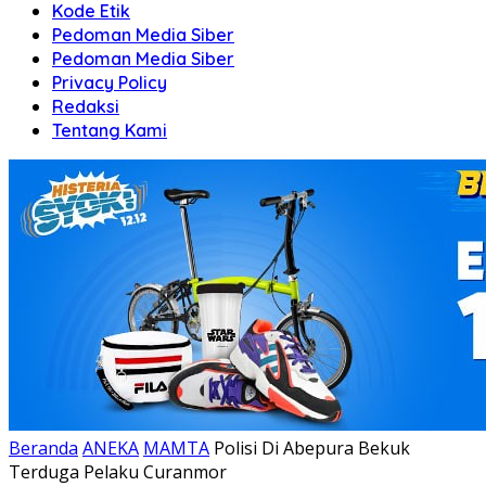
Kode Etik
Pedoman Media Siber
Pedoman Media Siber
Privacy Policy
Redaksi
Tentang Kami
Beranda
ANEKA
MAMTA
Polisi Di Abepura Bekuk
Terduga Pelaku Curanmor