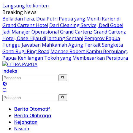
Langsung ke konten
Breaking News
Bella dan Fera, Dua Putri Papua yang Meniti Karier di
Grand Cartenz Hotel
Dari Cleaning Service, Dedi Gobel
Jadi Manajer Operasional Grand Cartenz
Grand Cartenz
Hotel, Oase Hijau di Jantung Sentani
Pemprov Papua
Tunggu Jawaban Mahkamah Agung Terkait Sengketa
Ganti Rugi Ring Road
Manase Robert Kambu Berpulang,
Papua Kehilangan Tokoh yang Membesarkan Persipura
Indeks
Berita Otomotif
Berita Olahraga
Kejahatan
Nissan