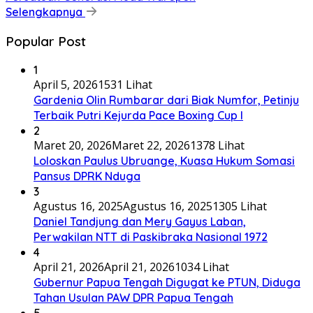
Selengkapnya
Popular Post
1
April 5, 2026
1531 Lihat
Gardenia Olin Rumbarar dari Biak Numfor, Petinju
Terbaik Putri Kejurda Pace Boxing Cup I
2
Maret 20, 2026
Maret 22, 2026
1378 Lihat
Loloskan Paulus Ubruange, Kuasa Hukum Somasi
Pansus DPRK Nduga
3
Agustus 16, 2025
Agustus 16, 2025
1305 Lihat
Daniel Tandjung dan Mery Gayus Laban,
Perwakilan NTT di Paskibraka Nasional 1972
4
April 21, 2026
April 21, 2026
1034 Lihat
Gubernur Papua Tengah Digugat ke PTUN, Diduga
Tahan Usulan PAW DPR Papua Tengah