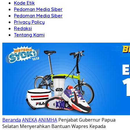
Kode Etik
Pedoman Media Siber
Pedoman Media Siber
Privacy Policy
Redaksi
Tentang Kami
Beranda
ANEKA
ANIMHA
Penjabat Gubernur Papua
Selatan Menyerahkan Bantuan Wapres Kepada