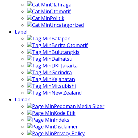
Olahraga
Otomotif
Politik
Uncategorized
Label
Balapan
Berita Otomotif
Bulutangkis
Daihatsu
DKI Jakarta
Gerindra
Kejahatan
Mitsubishi
New Zealand
Laman
Pedoman Media Siber
Kode Etik
Indeks
Disclaimer
Privacy Policy