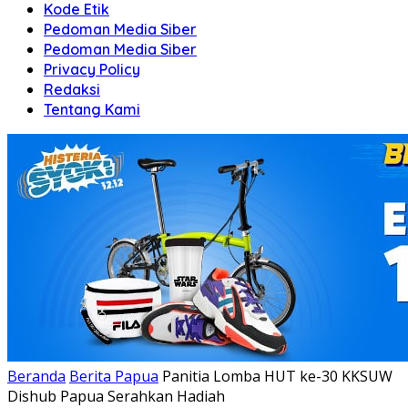
Kode Etik
Pedoman Media Siber
Pedoman Media Siber
Privacy Policy
Redaksi
Tentang Kami
Beranda
Berita Papua
Panitia Lomba HUT ke-30 KKSUW
Dishub Papua Serahkan Hadiah