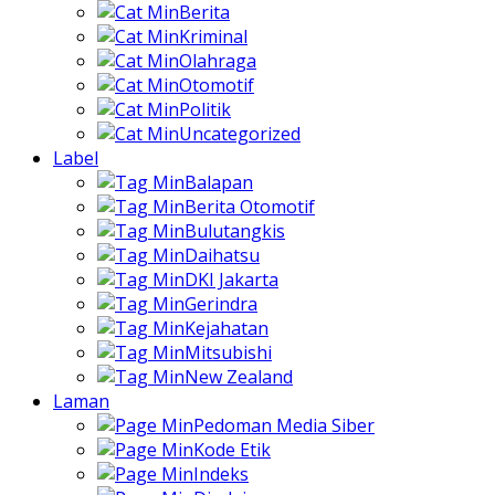
Berita
Kriminal
Olahraga
Otomotif
Politik
Uncategorized
Label
Balapan
Berita Otomotif
Bulutangkis
Daihatsu
DKI Jakarta
Gerindra
Kejahatan
Mitsubishi
New Zealand
Laman
Pedoman Media Siber
Kode Etik
Indeks