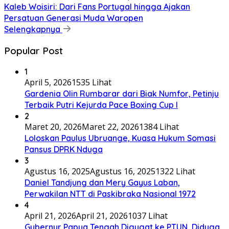
Kaleb Woisiri: Dari Fans Portugal hingga Ajakan
Persatuan Generasi Muda Waropen
Selengkapnya
Popular Post
1
April 5, 2026
1535 Lihat
Gardenia Olin Rumbarar dari Biak Numfor, Petinju
Terbaik Putri Kejurda Pace Boxing Cup I
2
Maret 20, 2026
Maret 22, 2026
1384 Lihat
Loloskan Paulus Ubruange, Kuasa Hukum Somasi
Pansus DPRK Nduga
3
Agustus 16, 2025
Agustus 16, 2025
1322 Lihat
Daniel Tandjung dan Mery Gayus Laban,
Perwakilan NTT di Paskibraka Nasional 1972
4
April 21, 2026
April 21, 2026
1037 Lihat
Gubernur Papua Tengah Digugat ke PTUN, Diduga