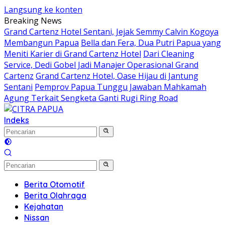
Langsung ke konten
Breaking News
Grand Cartenz Hotel Sentani, Jejak Semmy Calvin Kogoya
Membangun Papua
Bella dan Fera, Dua Putri Papua yang
Meniti Karier di Grand Cartenz Hotel
Dari Cleaning
Service, Dedi Gobel Jadi Manajer Operasional Grand
Cartenz
Grand Cartenz Hotel, Oase Hijau di Jantung
Sentani
Pemprov Papua Tunggu Jawaban Mahkamah
Agung Terkait Sengketa Ganti Rugi Ring Road
Indeks
Berita Otomotif
Berita Olahraga
Kejahatan
Nissan