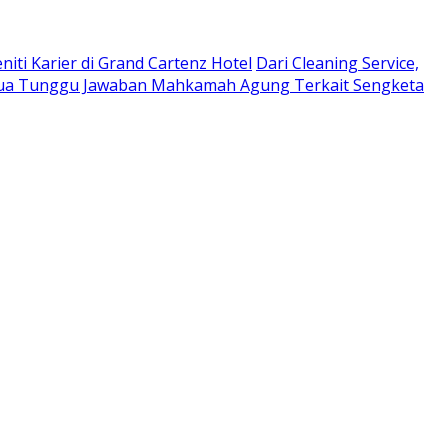
niti Karier di Grand Cartenz Hotel
Dari Cleaning Service,
a Tunggu Jawaban Mahkamah Agung Terkait Sengketa