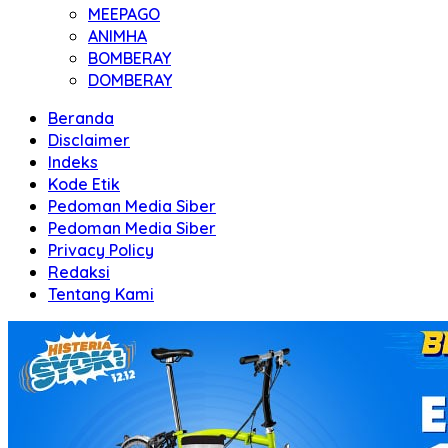
MEEPAGO
ANIMHA
BOMBERAY
DOMBERAY
Beranda
Disclaimer
Indeks
Kode Etik
Pedoman Media Siber
Pedoman Media Siber
Privacy Policy
Redaksi
Tentang Kami