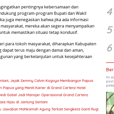
ngingatkan pentingnya kebersamaan dan
4
ndukung program-program Bupati dan Wakil
reka juga menegaskan bahwa jika ada informasi
ah masyarakat, mereka akan segera menyampaikan
5
ntuk memastikan situasi tetap kondusif.
ri para tokoh masyarakat, diharapkan Kabupaten
6
 dapat terus maju dengan damai dan aman,
nan yang berkelanjutan untuk kesejahteraan
Ber
Ini 
Sentani, Jejak Semmy Calvin Kogoya Membangun Papua
post
pada
ri Papua yang Meniti Karier di Grand Cartenz Hotel
 Dedi Gobel Jadi Manajer Operasional Grand Cartenz
ase Hijau di Jantung Sentani
 Jawaban Mahkamah Agung Terkait Sengketa Ganti Rugi