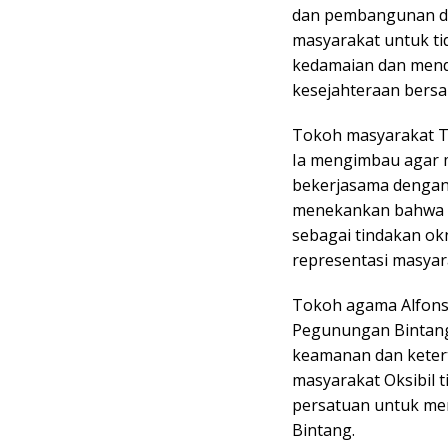
dan pembangunan di
masyarakat untuk ti
kedamaian dan men
kesejahteraan bers
Tokoh masyarakat T
Ia mengimbau agar m
bekerjasama dengan 
menekankan bahwa po
sebagai tindakan ok
representasi masyar
Tokoh agama Alfons 
Pegunungan Bintang
keamanan dan ketert
masyarakat Oksibil 
persatuan untuk m
Bintang.