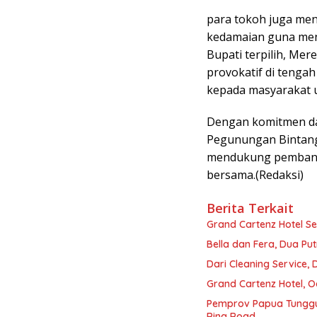
para tokoh juga me
kedamaian guna me
Bupati terpilih, Me
provokatif di teng
kepada masyarakat u
Dengan komitmen da
Pegunungan Bintang
mendukung pembangu
bersama.(Redaksi)
Berita Terkait
Grand Cartenz Hotel 
Bella dan Fera, Dua Put
Dari Cleaning Service,
Grand Cartenz Hotel, O
Pemprov Papua Tunggu
Ring Road