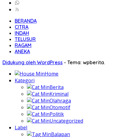
BERANDA
CITRA
INDAH
TELUSUR
RAGAM
ANEKA
Didukung oleh WordPress
-
Tema: wpberita.
Home
Kategori
Berita
Kriminal
Olahraga
Otomotif
Politik
Uncategorized
Label
Balapan