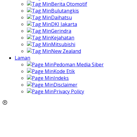
Berita Otomotif
Bulutangkis
Daihatsu
DKI Jakarta
Gerindra
Kejahatan
Mitsubishi
New Zealand
Laman
Pedoman Media Siber
Kode Etik
Indeks
Disclaimer
Privacy Policy