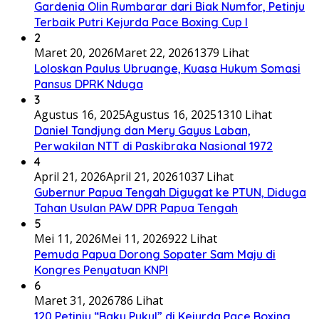
Gardenia Olin Rumbarar dari Biak Numfor, Petinju
Terbaik Putri Kejurda Pace Boxing Cup I
2
Maret 20, 2026
Maret 22, 2026
1379 Lihat
Loloskan Paulus Ubruange, Kuasa Hukum Somasi
Pansus DPRK Nduga
3
Agustus 16, 2025
Agustus 16, 2025
1310 Lihat
Daniel Tandjung dan Mery Gayus Laban,
Perwakilan NTT di Paskibraka Nasional 1972
4
April 21, 2026
April 21, 2026
1037 Lihat
Gubernur Papua Tengah Digugat ke PTUN, Diduga
Tahan Usulan PAW DPR Papua Tengah
5
Mei 11, 2026
Mei 11, 2026
922 Lihat
Pemuda Papua Dorong Sopater Sam Maju di
Kongres Penyatuan KNPI
6
Maret 31, 2026
786 Lihat
120 Petinju “Baku Pukul” di Kejurda Pace Boxing