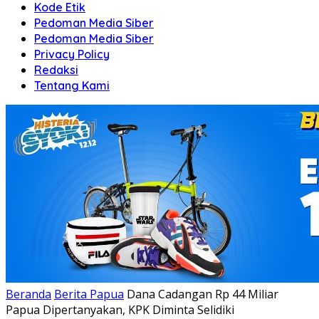
Kode Etik
Pedoman Media Siber
Pedoman Media Siber
Privacy Policy
Redaksi
Tentang Kami
Beranda
Berita Papua
Dana Cadangan Rp 44 Miliar
Papua Dipertanyakan, KPK Diminta Selidiki