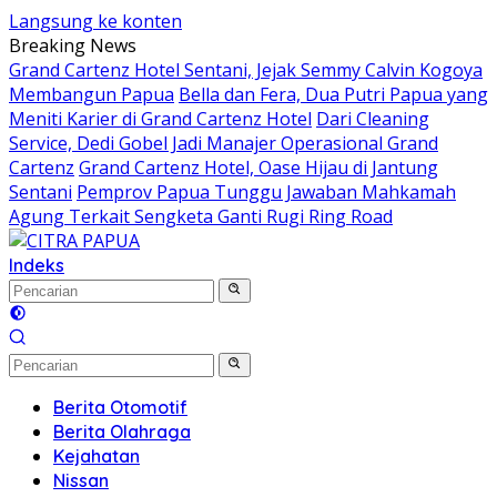
Langsung ke konten
Breaking News
Grand Cartenz Hotel Sentani, Jejak Semmy Calvin Kogoya
Membangun Papua
Bella dan Fera, Dua Putri Papua yang
Meniti Karier di Grand Cartenz Hotel
Dari Cleaning
Service, Dedi Gobel Jadi Manajer Operasional Grand
Cartenz
Grand Cartenz Hotel, Oase Hijau di Jantung
Sentani
Pemprov Papua Tunggu Jawaban Mahkamah
Agung Terkait Sengketa Ganti Rugi Ring Road
Indeks
Berita Otomotif
Berita Olahraga
Kejahatan
Nissan