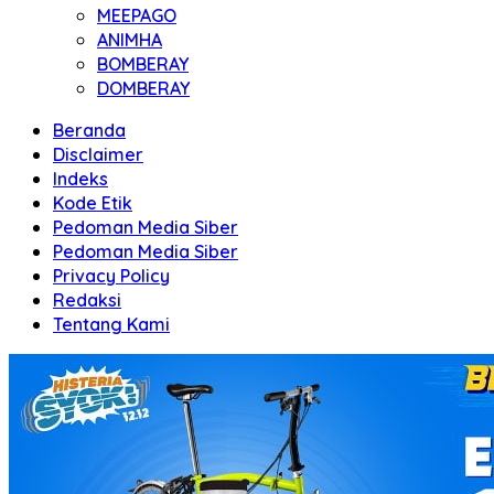
MEEPAGO
ANIMHA
BOMBERAY
DOMBERAY
Beranda
Disclaimer
Indeks
Kode Etik
Pedoman Media Siber
Pedoman Media Siber
Privacy Policy
Redaksi
Tentang Kami