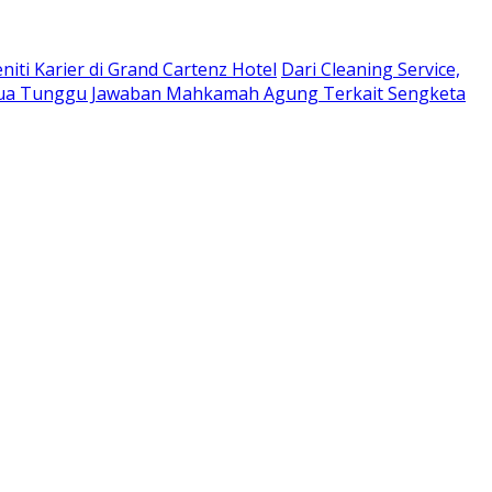
niti Karier di Grand Cartenz Hotel
Dari Cleaning Service,
a Tunggu Jawaban Mahkamah Agung Terkait Sengketa