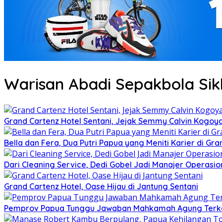
Warisan Abadi Sepakbola Sik
Grand Cartenz Hotel Sentani, Jejak Semmy Calvin Kog
Bella dan Fera, Dua Putri Papua yang Meniti Karier di Gra
Dari Cleaning Service, Dedi Gobel Jadi Manajer Operasio
Grand Cartenz Hotel, Oase Hijau di Jantung Sentani
Pemprov Papua Tunggu Jawaban Mahkamah Agung Terkai