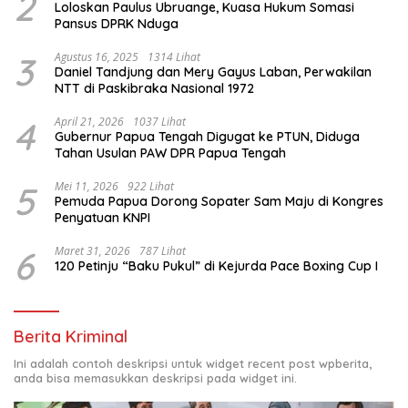
2
Loloskan Paulus Ubruange, Kuasa Hukum Somasi
Pansus DPRK Nduga
3
Agustus 16, 2025
1314 Lihat
Daniel Tandjung dan Mery Gayus Laban, Perwakilan
NTT di Paskibraka Nasional 1972
4
April 21, 2026
1037 Lihat
Gubernur Papua Tengah Digugat ke PTUN, Diduga
Tahan Usulan PAW DPR Papua Tengah
5
Mei 11, 2026
922 Lihat
Pemuda Papua Dorong Sopater Sam Maju di Kongres
Penyatuan KNPI
6
Maret 31, 2026
787 Lihat
120 Petinju “Baku Pukul” di Kejurda Pace Boxing Cup I
Berita Kriminal
Ini adalah contoh deskripsi untuk widget recent post wpberita,
anda bisa memasukkan deskripsi pada widget ini.