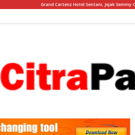
Grand Cartenz Hotel Sentani, Jejak Semmy Calvin Kogoya Mem