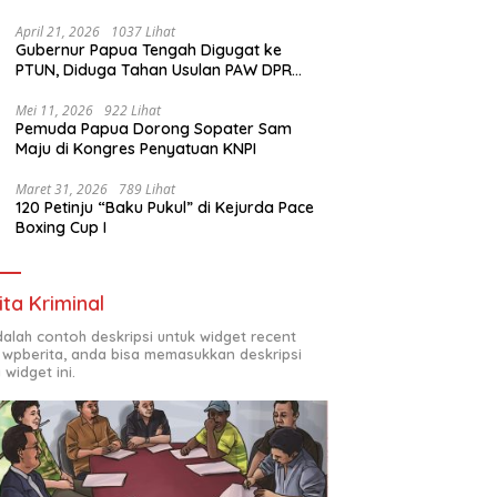
1972
April 21, 2026
1037 Lihat
Gubernur Papua Tengah Digugat ke
PTUN, Diduga Tahan Usulan PAW DPR
Papua Tengah
Mei 11, 2026
922 Lihat
Pemuda Papua Dorong Sopater Sam
Maju di Kongres Penyatuan KNPI
Maret 31, 2026
789 Lihat
120 Petinju “Baku Pukul” di Kejurda Pace
Boxing Cup I
ita Kriminal
adalah contoh deskripsi untuk widget recent
 wpberita, anda bisa memasukkan deskripsi
 widget ini.