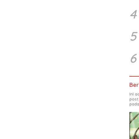
4
5
6
Ber
Ini 
post
pada