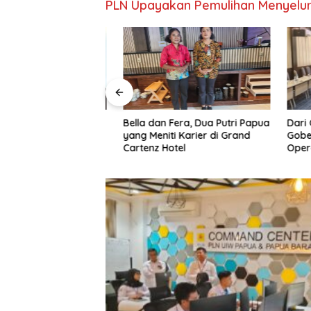
PLN Upayakan Pemulihan Menyelu
z Hotel Sentani,
Dari Clea
Bella dan Fera, Dua Putri Papua
y Calvin Kogoya
Gobel Ja
yang Meniti Karier di Grand
 Papua
Operasio
Cartenz Hotel