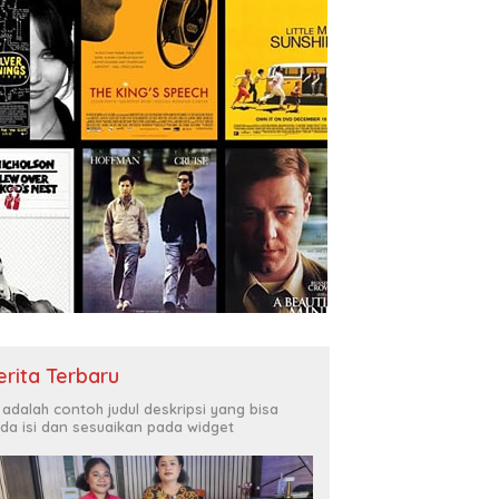
rov Papua Tunggu
J
Manase Robert Kambu
ban Mahkamah Agung
K
Berpulang, Papua Kehilangan
it Sengketa Ganti Rugi
D
Tokoh yang Membesarkan
 Road
Persipura
erita Terbaru
i adalah contoh judul deskripsi yang bisa
da isi dan sesuaikan pada widget