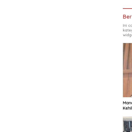
Ber
Ini 
kate
widg
Man
Kehi