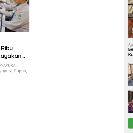
Ag
 Ribu
Be
payakan
Ka
JAYAPURA—
ayapura, Papua,