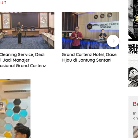
ruh
ning Service, Dedi
Grand Cartenz Hotel, Oase
Pemp
di Manajer
Hijau di Jantung Sentani
Jawa
nal Grand Cartenz
Terka
Ring
B
In
an