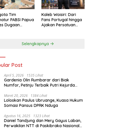
gota Tim
Kaleb Woisiri: Dari
atur PABSI Papua
Fans Portugal hingga
tes Dugaan
Ajakan Persatuan
ombakan
Generasi Muda
urus Sepihak
Waropen
Selengkapnya
ular Post
April 5, 2026
1535 Lihat
Gardenia Olin Rumbarar dari Biak
Numfor, Petinju Terbaik Putri Kejurda
Pace Boxing Cup I
Maret 20, 2026
1384 Lihat
Loloskan Paulus Ubruange, Kuasa Hukum
Somasi Pansus DPRK Nduga
Agustus 16, 2025
1323 Lihat
Daniel Tandjung dan Mery Gayus Laban,
Perwakilan NTT di Paskibraka Nasional