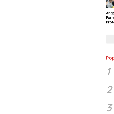
Ang
Form
Pro
Per
Peng
Pop
1
2
3