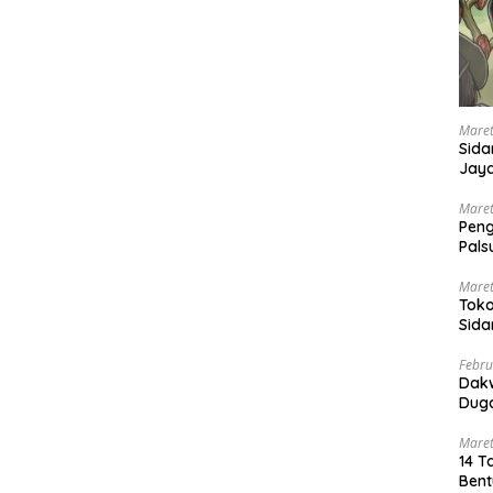
Maret
Sida
Jaya
Ada
Maret
Pen
Pals
Peng
Maret
Toko
Sida
PN 
Febru
Dak
Duga
Maret
14 T
Bent