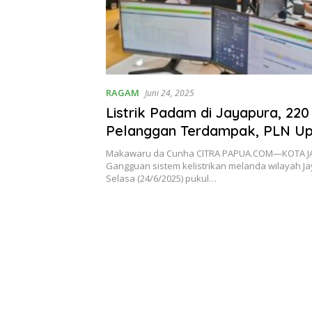
RAGAM
Juni 24, 2025
Listrik Padam di Jayapura, 220
Pelanggan Terdampak, PLN U
Pemulihan Menyeluruh
Makawaru da Cunha CITRA PAPUA.COM—KOTA 
Gangguan sistem kelistrikan melanda wilayah J
Selasa (24/6/2025) pukul…