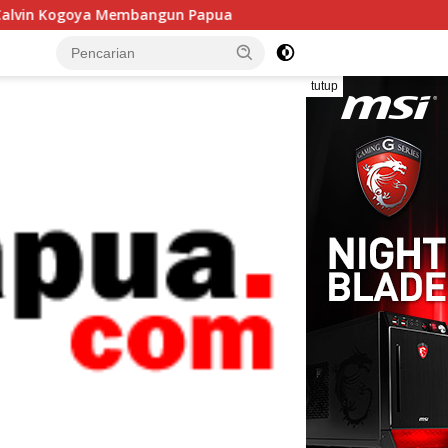
bangun Papua
Bella dan Fera, Dua Putri Papua yang Men
tutup