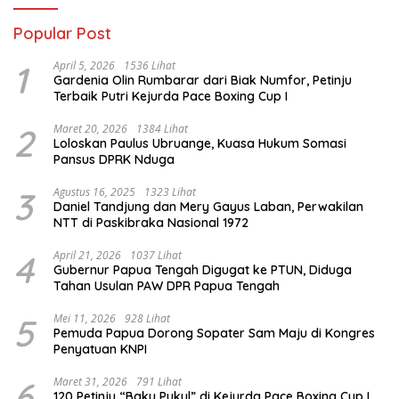
Popular Post
1
April 5, 2026
1536 Lihat
Gardenia Olin Rumbarar dari Biak Numfor, Petinju
Terbaik Putri Kejurda Pace Boxing Cup I
2
Maret 20, 2026
1384 Lihat
Loloskan Paulus Ubruange, Kuasa Hukum Somasi
Pansus DPRK Nduga
3
Agustus 16, 2025
1323 Lihat
Daniel Tandjung dan Mery Gayus Laban, Perwakilan
NTT di Paskibraka Nasional 1972
4
April 21, 2026
1037 Lihat
Gubernur Papua Tengah Digugat ke PTUN, Diduga
Tahan Usulan PAW DPR Papua Tengah
5
Mei 11, 2026
928 Lihat
Pemuda Papua Dorong Sopater Sam Maju di Kongres
Penyatuan KNPI
6
Maret 31, 2026
791 Lihat
120 Petinju “Baku Pukul” di Kejurda Pace Boxing Cup I