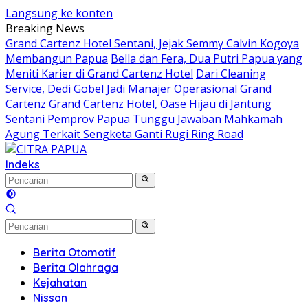
Langsung ke konten
Breaking News
Grand Cartenz Hotel Sentani, Jejak Semmy Calvin Kogoya
Membangun Papua
Bella dan Fera, Dua Putri Papua yang
Meniti Karier di Grand Cartenz Hotel
Dari Cleaning
Service, Dedi Gobel Jadi Manajer Operasional Grand
Cartenz
Grand Cartenz Hotel, Oase Hijau di Jantung
Sentani
Pemprov Papua Tunggu Jawaban Mahkamah
Agung Terkait Sengketa Ganti Rugi Ring Road
Indeks
Berita Otomotif
Berita Olahraga
Kejahatan
Nissan