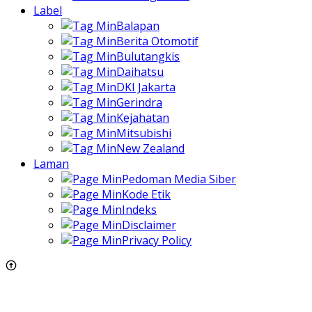
Label
Balapan
Berita Otomotif
Bulutangkis
Daihatsu
DKI Jakarta
Gerindra
Kejahatan
Mitsubishi
New Zealand
Laman
Pedoman Media Siber
Kode Etik
Indeks
Disclaimer
Privacy Policy