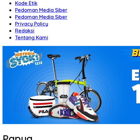
Kode Etik
Pedoman Media Siber
Pedoman Media Siber
Privacy Policy
Redaksi
Tentang Kami
Papua