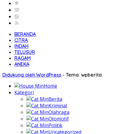
BERANDA
CITRA
INDAH
TELUSUR
RAGAM
ANEKA
Didukung oleh WordPress
-
Tema: wpberita.
Home
Kategori
Berita
Kriminal
Olahraga
Otomotif
Politik
Uncategorized