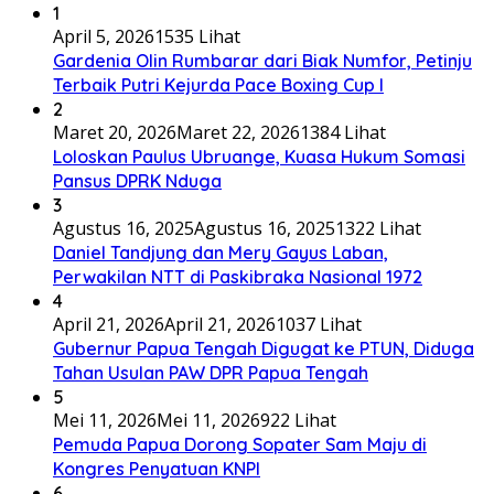
1
April 5, 2026
1535 Lihat
Gardenia Olin Rumbarar dari Biak Numfor, Petinju
Terbaik Putri Kejurda Pace Boxing Cup I
2
Maret 20, 2026
Maret 22, 2026
1384 Lihat
Loloskan Paulus Ubruange, Kuasa Hukum Somasi
Pansus DPRK Nduga
3
Agustus 16, 2025
Agustus 16, 2025
1322 Lihat
Daniel Tandjung dan Mery Gayus Laban,
Perwakilan NTT di Paskibraka Nasional 1972
4
April 21, 2026
April 21, 2026
1037 Lihat
Gubernur Papua Tengah Digugat ke PTUN, Diduga
Tahan Usulan PAW DPR Papua Tengah
5
Mei 11, 2026
Mei 11, 2026
922 Lihat
Pemuda Papua Dorong Sopater Sam Maju di
Kongres Penyatuan KNPI
6