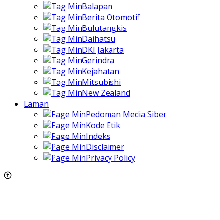
Balapan
Berita Otomotif
Bulutangkis
Daihatsu
DKI Jakarta
Gerindra
Kejahatan
Mitsubishi
New Zealand
Laman
Pedoman Media Siber
Kode Etik
Indeks
Disclaimer
Privacy Policy