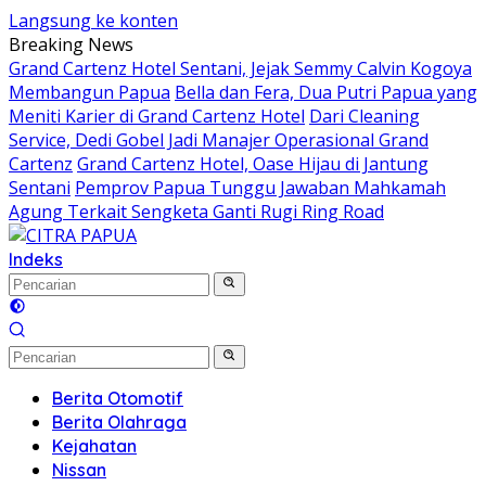
Langsung ke konten
Breaking News
Grand Cartenz Hotel Sentani, Jejak Semmy Calvin Kogoya
Membangun Papua
Bella dan Fera, Dua Putri Papua yang
Meniti Karier di Grand Cartenz Hotel
Dari Cleaning
Service, Dedi Gobel Jadi Manajer Operasional Grand
Cartenz
Grand Cartenz Hotel, Oase Hijau di Jantung
Sentani
Pemprov Papua Tunggu Jawaban Mahkamah
Agung Terkait Sengketa Ganti Rugi Ring Road
Indeks
Berita Otomotif
Berita Olahraga
Kejahatan
Nissan