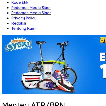
Kode Etik
Pedoman Media Siber
Pedoman Media Siber
Privacy Policy
Redaksi
Tentang Kami
Menteri ATR/BPN