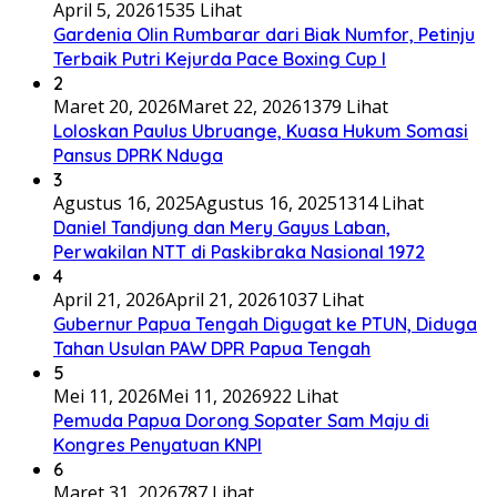
April 5, 2026
1535 Lihat
Gardenia Olin Rumbarar dari Biak Numfor, Petinju
Terbaik Putri Kejurda Pace Boxing Cup I
2
Maret 20, 2026
Maret 22, 2026
1379 Lihat
Loloskan Paulus Ubruange, Kuasa Hukum Somasi
Pansus DPRK Nduga
3
Agustus 16, 2025
Agustus 16, 2025
1314 Lihat
Daniel Tandjung dan Mery Gayus Laban,
Perwakilan NTT di Paskibraka Nasional 1972
4
April 21, 2026
April 21, 2026
1037 Lihat
Gubernur Papua Tengah Digugat ke PTUN, Diduga
Tahan Usulan PAW DPR Papua Tengah
5
Mei 11, 2026
Mei 11, 2026
922 Lihat
Pemuda Papua Dorong Sopater Sam Maju di
Kongres Penyatuan KNPI
6
Maret 31, 2026
787 Lihat