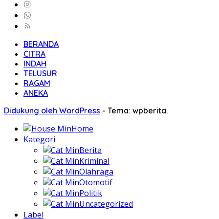
BERANDA
CITRA
INDAH
TELUSUR
RAGAM
ANEKA
Didukung oleh WordPress
-
Tema: wpberita.
Home
Kategori
Berita
Kriminal
Olahraga
Otomotif
Politik
Uncategorized
Label