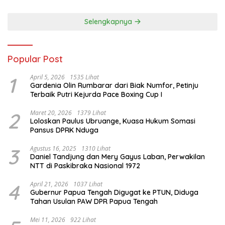
Selengkapnya
Popular Post
1
April 5, 2026
1535 Lihat
Gardenia Olin Rumbarar dari Biak Numfor, Petinju
Terbaik Putri Kejurda Pace Boxing Cup I
2
Maret 20, 2026
1379 Lihat
Loloskan Paulus Ubruange, Kuasa Hukum Somasi
Pansus DPRK Nduga
3
Agustus 16, 2025
1310 Lihat
Daniel Tandjung dan Mery Gayus Laban, Perwakilan
NTT di Paskibraka Nasional 1972
4
April 21, 2026
1037 Lihat
Gubernur Papua Tengah Digugat ke PTUN, Diduga
Tahan Usulan PAW DPR Papua Tengah
Mei 11, 2026
922 Lihat