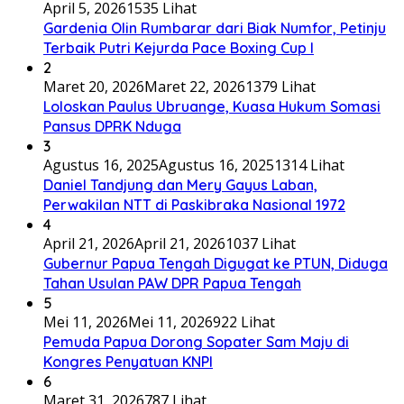
April 5, 2026
1535 Lihat
Gardenia Olin Rumbarar dari Biak Numfor, Petinju
Terbaik Putri Kejurda Pace Boxing Cup I
2
Maret 20, 2026
Maret 22, 2026
1379 Lihat
Loloskan Paulus Ubruange, Kuasa Hukum Somasi
Pansus DPRK Nduga
3
Agustus 16, 2025
Agustus 16, 2025
1314 Lihat
Daniel Tandjung dan Mery Gayus Laban,
Perwakilan NTT di Paskibraka Nasional 1972
4
April 21, 2026
April 21, 2026
1037 Lihat
Gubernur Papua Tengah Digugat ke PTUN, Diduga
Tahan Usulan PAW DPR Papua Tengah
5
Mei 11, 2026
Mei 11, 2026
922 Lihat
Pemuda Papua Dorong Sopater Sam Maju di
Kongres Penyatuan KNPI
6
Maret 31, 2026
787 Lihat