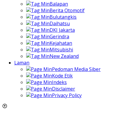
Balapan
Berita Otomotif
Bulutangkis
Daihatsu
DKI Jakarta
Gerindra
Kejahatan
Mitsubishi
New Zealand
Laman
Pedoman Media Siber
Kode Etik
Indeks
Disclaimer
Privacy Policy