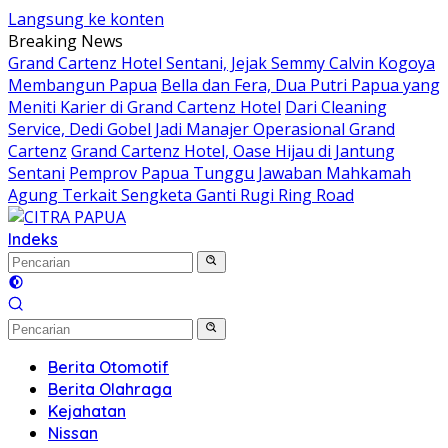
Langsung ke konten
Breaking News
Grand Cartenz Hotel Sentani, Jejak Semmy Calvin Kogoya
Membangun Papua
Bella dan Fera, Dua Putri Papua yang
Meniti Karier di Grand Cartenz Hotel
Dari Cleaning
Service, Dedi Gobel Jadi Manajer Operasional Grand
Cartenz
Grand Cartenz Hotel, Oase Hijau di Jantung
Sentani
Pemprov Papua Tunggu Jawaban Mahkamah
Agung Terkait Sengketa Ganti Rugi Ring Road
Indeks
Berita Otomotif
Berita Olahraga
Kejahatan
Nissan