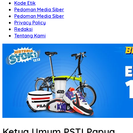
Kode Etik
Pedoman Media Siber
Pedoman Media Siber
Privacy Policy
Redaksi
Tentang Kami
Ketua Umum PSTI Papua