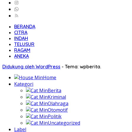
BERANDA
CITRA
INDAH
TELUSUR
RAGAM
ANEKA
Didukung oleh WordPress
-
Tema: wpberita.
Home
Kategori
Berita
Kriminal
Olahraga
Otomotif
Politik
Uncategorized
Label