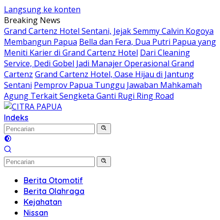
Langsung ke konten
Breaking News
Grand Cartenz Hotel Sentani, Jejak Semmy Calvin Kogoya
Membangun Papua
Bella dan Fera, Dua Putri Papua yang
Meniti Karier di Grand Cartenz Hotel
Dari Cleaning
Service, Dedi Gobel Jadi Manajer Operasional Grand
Cartenz
Grand Cartenz Hotel, Oase Hijau di Jantung
Sentani
Pemprov Papua Tunggu Jawaban Mahkamah
Agung Terkait Sengketa Ganti Rugi Ring Road
Indeks
Berita Otomotif
Berita Olahraga
Kejahatan
Nissan