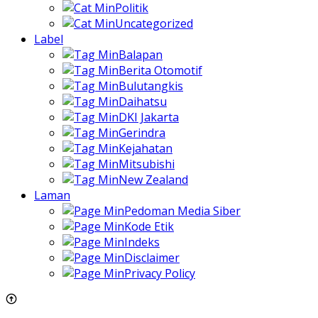
Politik
Uncategorized
Label
Balapan
Berita Otomotif
Bulutangkis
Daihatsu
DKI Jakarta
Gerindra
Kejahatan
Mitsubishi
New Zealand
Laman
Pedoman Media Siber
Kode Etik
Indeks
Disclaimer
Privacy Policy