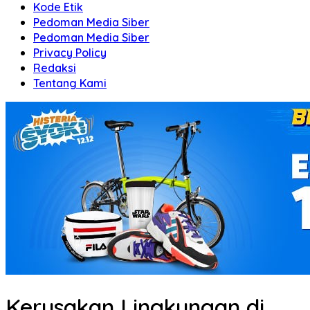
Kode Etik
Pedoman Media Siber
Pedoman Media Siber
Privacy Policy
Redaksi
Tentang Kami
Kerusakan Lingkungan di