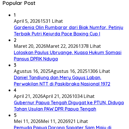
Popular Post
1
April 5, 2026
1531 Lihat
Gardenia Olin Rumbarar dari Biak Numfor, Petinju
Terbaik Putri Kejurda Pace Boxing Cup I
2
Maret 20, 2026
Maret 22, 2026
1378 Lihat
Loloskan Paulus Ubruange, Kuasa Hukum Somasi
Pansus DPRK Nduga
3
Agustus 16, 2025
Agustus 16, 2025
1306 Lihat
Daniel Tandjung dan Mery Gayus Laban,
Perwakilan NTT di Paskibraka Nasional 1972
4
April 21, 2026
April 21, 2026
1034 Lihat
Gubernur Papua Tengah Digugat ke PTUN, Diduga
Tahan Usulan PAW DPR Papua Tengah
5
Mei 11, 2026
Mei 11, 2026
921 Lihat
Pemuda Papua Dorong Sopater Sam Maju di