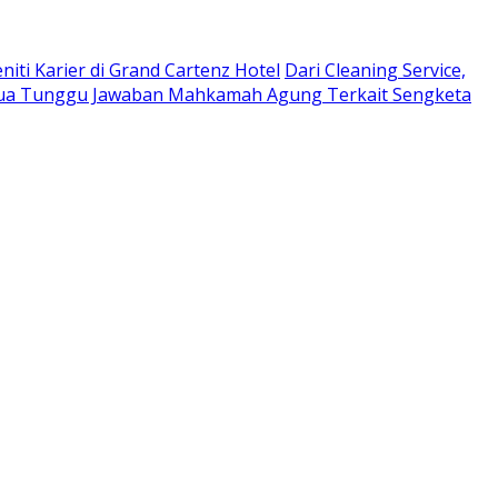
niti Karier di Grand Cartenz Hotel
Dari Cleaning Service,
a Tunggu Jawaban Mahkamah Agung Terkait Sengketa