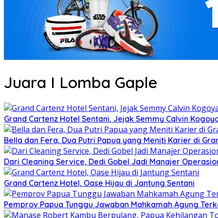
Juara I Lomba Gaple
Grand Cartenz Hotel Sentani, Jejak Semmy Calvin Kog
Bella dan Fera, Dua Putri Papua yang Meniti Karier di Gra
Dari Cleaning Service, Dedi Gobel Jadi Manajer Operasio
Grand Cartenz Hotel, Oase Hijau di Jantung Sentani
Pemprov Papua Tunggu Jawaban Mahkamah Agung Terkai