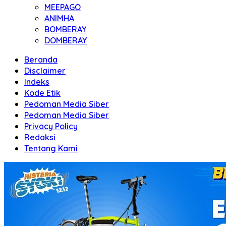
MEEPAGO
ANIMHA
BOMBERAY
DOMBERAY
Beranda
Disclaimer
Indeks
Kode Etik
Pedoman Media Siber
Pedoman Media Siber
Privacy Policy
Redaksi
Tentang Kami